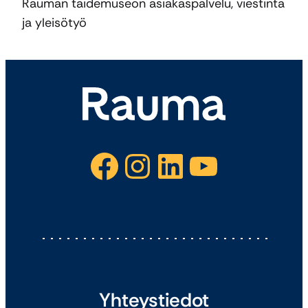
Rauman taidemuseon asiakaspalvelu, viestintä
ja yleisötyö
Facebook
Instagram
LinkedIn
YouTube
Yhteystiedot