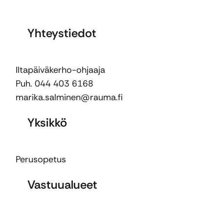
Yhteystiedot
Iltapäiväkerho-ohjaaja
Puh. 044 403 6168
marika.salminen@rauma.fi
Yksikkö
Perusopetus
Vastuualueet