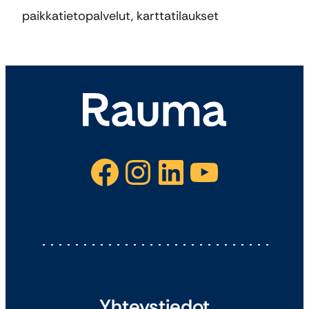
paikkatietopalvelut, karttatilaukset
Facebook
Instagram
LinkedIn
YouTube
Yhteystiedot