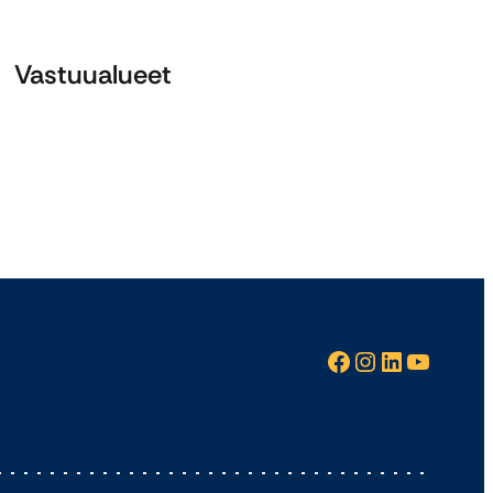
Vastuualueet
Facebook
Instagram
LinkedIn
YouTube