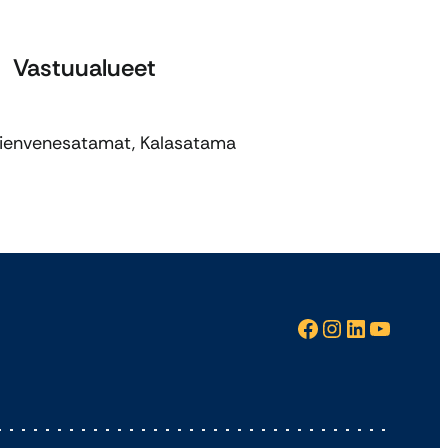
Vastuualueet
ienvenesatamat, Kalasatama
Facebook
Instagram
LinkedIn
YouTube