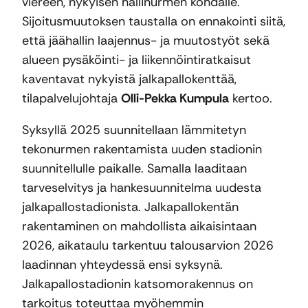
viereen, nykyisen hallinurmen kohdalle.
Sijoitusmuutoksen taustalla on ennakointi siitä,
että jäähallin laajennus- ja muutostyöt sekä
alueen pysäköinti- ja liikennöintiratkaisut
kaventavat nykyistä jalkapallokenttää,
tilapalvelujohtaja
Olli-Pekka Kumpula
kertoo.
Syksyllä 2025 suunnitellaan lämmitetyn
tekonurmen rakentamista uuden stadionin
suunnitellulle paikalle. Samalla laaditaan
tarveselvitys ja hankesuunnitelma uudesta
jalkapallostadionista. Jalkapallokentän
rakentaminen on mahdollista aikaisintaan
2026, aikataulu tarkentuu talousarvion 2026
laadinnan yhteydessä ensi syksynä.
Jalkapallostadionin katsomorakennus on
tarkoitus toteuttaa myöhemmin