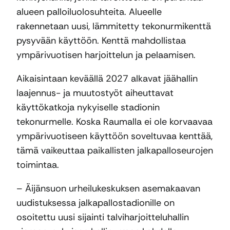
alueen palloiluolosuhteita. Alueelle
rakennetaan uusi, lämmitetty tekonurmikenttä
pysyvään käyttöön. Kenttä mahdollistaa
ympärivuotisen harjoittelun ja pelaamisen.
Aikaisintaan keväällä 2027 alkavat jäähallin
laajennus- ja muutostyöt aiheuttavat
käyttökatkoja nykyiselle stadionin
tekonurmelle. Koska Raumalla ei ole korvaavaa
ympärivuotiseen käyttöön soveltuvaa kenttää,
tämä vaikeuttaa paikallisten jalkapalloseurojen
toimintaa.
– Äijänsuon urheilukeskuksen asemakaavan
uudistuksessa jalkapallostadionille on
osoitettu uusi sijainti talviharjoitteluhallin