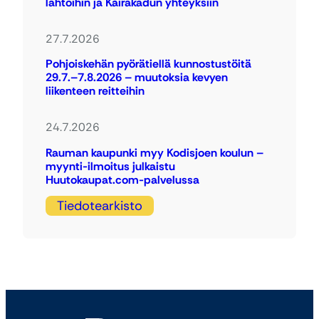
lähtöihin ja Kairakadun yhteyksiin
27.7.2026
Pohjoiskehän pyörätiellä kunnostustöitä
29.7.–7.8.2026 – muutoksia kevyen
liikenteen reitteihin
24.7.2026
Rauman kaupunki myy Kodisjoen koulun –
myynti-ilmoitus julkaistu
Huutokaupat.com-palvelussa
Tiedotearkisto