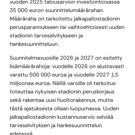
vuoden 2025 talousarvion investointiosassa
35 000 euron suunnittelumäärärahan.
Määräraha on tarkoitettu jalkapallostadionin
perusparannukseen tai vaihtoehtoisesti uuden
stadionin tarveselvitykseen ja
hankesuunnitteluun.
Suunnitelmavuosille 2026 ja 2027 on esitetty
lisämäärärahoja: vuodelle 2026 on alustavasti
varattu 500 000 euroa ja vuodelle 2027 1,5
miljoonaa euroa. Näillä varoilla oli tarkoitus
toteuttaa nykyisen stadionin peruskorjaus
sekä rakentaa uusi huoltorakennus, mutta
tästä ajatuksesta ollaan luopumassa. Uuden
jalkapallostadionin kustannusarvio selviää
tarveselvityksen ja hankesuunnittelun
edetessä.