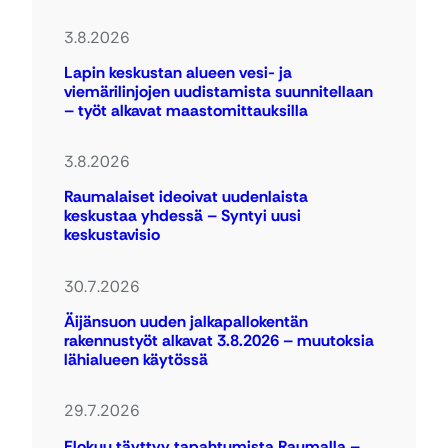
3.8.2026
Lapin keskustan alueen vesi- ja
viemärilinjojen uudistamista suunnitellaan
– työt alkavat maastomittauksilla
3.8.2026
Raumalaiset ideoivat uudenlaista
keskustaa yhdessä – Syntyi uusi
keskustavisio
30.7.2026
Äijänsuon uuden jalkapallokentän
rakennustyöt alkavat 3.8.2026 – muutoksia
lähialueen käytössä
29.7.2026
Elokuu täyttyy tapahtumista Raumalla –