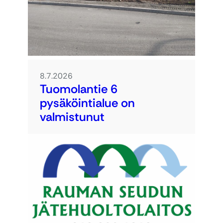
8.7.2026
Tuomolantie 6
pysäköintialue on
valmistunut