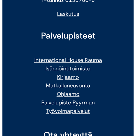
Y-tunnus 0138780-9
Laskutus
Palvelupisteet
International House Rauma
Isännöintitoimisto
Kirjaamo
Matkailuneuvonta
Ohjaamo
Palvelupiste Pyyrman
Työvoimapalvelut
Ota yhteyttä