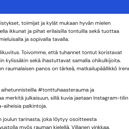
istykset, toimijat ja kylät mukaan hyvän mielen
 ikkunat ja pihat erilaisilla tontuilla sekä tuottaa
mieluisalla ja sopivalla tavalla.
ikuvitus. Toivomme, että tuhannet tontut koristavat
uin kylissäkin sekä ihastuttavat samalla ohikulkijoita.
sen raumalaisen panos on tärkeä, matkailupäällikkö Iren
a aihetunnisteilla #tonttuhaasterauma ja
 merkitä julkaisuun, sillä kuvia jaetaan Instagram-tilin
aiheisia palkintoja.
 joulun tarinasta, joka löytyy osoitteesta
ivustolla myös rauman kielellä, Villanen vinkkaa.