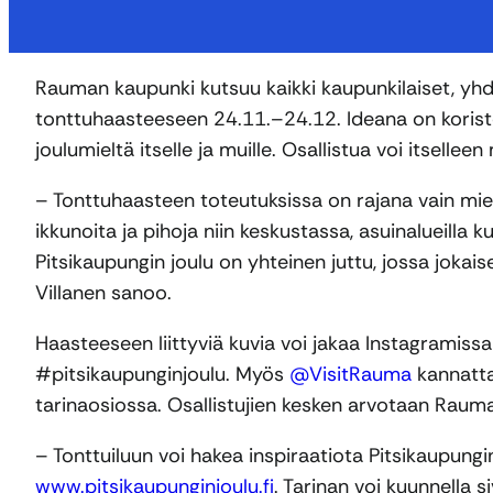
Rauman kaupunki kutsuu kaikki kaupunkilaiset, yhd
tonttuhaasteeseen 24.11.–24.12. Ideana on koristella
joulumieltä itselle ja muille. Osallistua voi itselleen 
– Tonttuhaasteen toteutuksissa on rajana vain miel
ikkunoita ja pihoja niin keskustassa, asuinalueilla k
Pitsikaupungin joulu on yhteinen juttu, jossa jokai
Villanen sanoo.
Haasteeseen liittyviä kuvia voi jakaa Instagramiss
#pitsikaupunginjoulu. Myös
@VisitRauma
kannattaa
tarinaosiossa. Osallistujien kesken arvotaan Rauma-
– Tonttuiluun voi hakea inspiraatiota Pitsikaupungin
www.pitsikaupunginjoulu.fi
. Tarinan voi kuunnella s