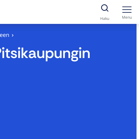
Menu
Haku
seen
itsikaupungin