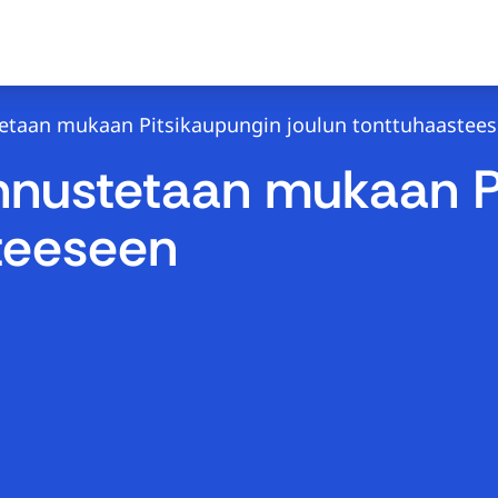
tetaan mukaan Pitsikaupungin joulun tonttuhaastee
annustetaan mukaan P
teeseen