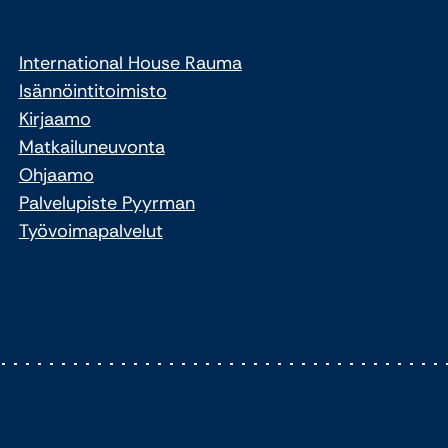
International House Rauma
Isännöintitoimisto
Kirjaamo
Matkailuneuvonta
Ohjaamo
Palvelupiste Pyyrman
Työvoimapalvelut