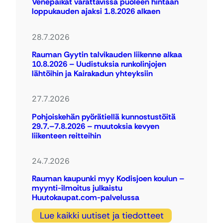
Venepaikat varattavissa puoleen hintaan
loppukauden ajaksi 1.8.2026 alkaen
28.7.2026
Rauman Gyytin talvikauden liikenne alkaa
10.8.2026 – Uudistuksia runkolinjojen
lähtöihin ja Kairakadun yhteyksiin
27.7.2026
Pohjoiskehän pyörätiellä kunnostustöitä
29.7.–7.8.2026 – muutoksia kevyen
liikenteen reitteihin
24.7.2026
Rauman kaupunki myy Kodisjoen koulun –
myynti-ilmoitus julkaistu
Huutokaupat.com-palvelussa
Lue kaikki uutiset ja tiedotteet