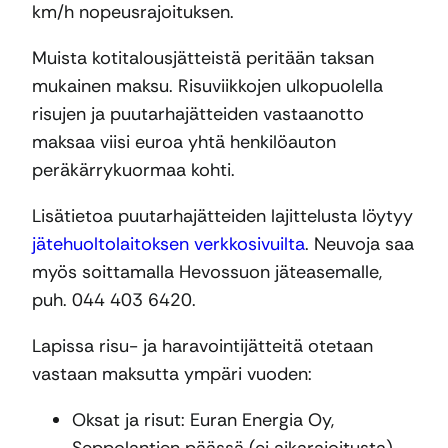
km/h nopeusrajoituksen.
Muista kotitalousjätteistä peritään taksan
mukainen maksu. Risuviikkojen ulkopuolella
risujen ja puutarhajätteiden vastaanotto
maksaa viisi euroa yhtä henkilöauton
peräkärrykuormaa kohti.
Lisätietoa puutarhajätteiden lajittelusta löytyy
jätehuoltolaitoksen verkkosivuilta
. Neuvoja saa
myös soittamalla Hevossuon jäteasemalle,
puh. 044 403 6420.
Lapissa risu- ja haravointijätteitä otetaan
vastaan maksutta ympäri vuoden:
Oksat ja risut: Euran Energia Oy,