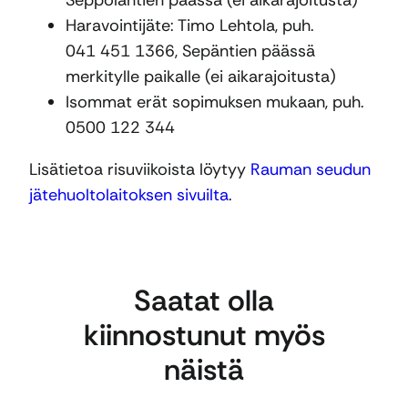
Seppolantien päässä (ei aikarajoitusta)
Haravointijäte: Timo Lehtola, puh.
041 451 1366, Sepäntien päässä
merkitylle paikalle (ei aikarajoitusta)
Isommat erät sopimuksen mukaan, puh.
0500 122 344
Lisätietoa risuviikoista löytyy
Rauman seudun
jätehuoltolaitoksen sivuilta
.
Saatat olla
kiinnostunut myös
näistä