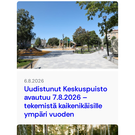
6.8.2026
Uudistunut Keskuspuisto
avautuu 7.8.2026 –
tekemistä kaikenikäisille
ympäri vuoden