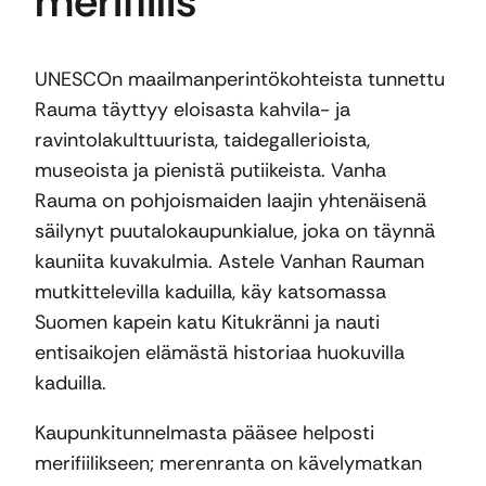
merifiilis
UNESCOn maailmanperintökohteista tunnettu
Rauma täyttyy eloisasta kahvila- ja
ravintolakulttuurista, taidegallerioista,
museoista ja pienistä putiikeista. Vanha
Rauma on pohjoismaiden laajin yhtenäisenä
säilynyt puutalokaupunkialue, joka on täynnä
kauniita kuvakulmia. Astele Vanhan Rauman
mutkittelevilla kaduilla, käy katsomassa
Suomen kapein katu Kitukränni ja nauti
entisaikojen elämästä historiaa huokuvilla
kaduilla.
Kaupunkitunnelmasta pääsee helposti
merifiilikseen; merenranta on kävelymatkan