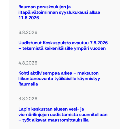
Rauman peruskoulujen ja
iltapäivätoiminnan syyslukukausi alkaa
11.8.2026
6.8.2026
Uudistunut Keskuspuisto avautuu 7.8.2026
– tekemistä kaikenikäisille ympäri vuoden
4.8.2026
Kohti aktiivisempaa arkea – maksuton
liikuntaneuvonta työikäisille käynnistyy
Raumalla
3.8.2026
Lapin keskustan alueen vesi- ja
viemärilinjojen uudistamista suunnitellaan
– työt alkavat maastomittauksilla