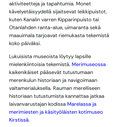
aktiviteetteja ja tapahtumia. Monet
kävelyetäisyydellä sijaitsevat leikkipuistot,
kuten Kanalin varren Kipparinpuisto tai
Otanlahden ranta-alue, uimaranta sekä
maauimala tarjoavat riemukasta tekemistä
koko päiväksi.
Lukuisista museoista löytyy lapsille
mielenkiintoisia tekemistä.
Merimuseossa
kaikenikäiset pääsevät tutustumaan
merenkulun historiaan ja navigoimaan
valtamerialuksella. Rauman merelliseen
historiaan tutustumista kannattaa jatkaa
laivanvarustajan kodissa
Marelassa ja
merimiesten ja käsityöläisten kotimuseo
Kirstissä.