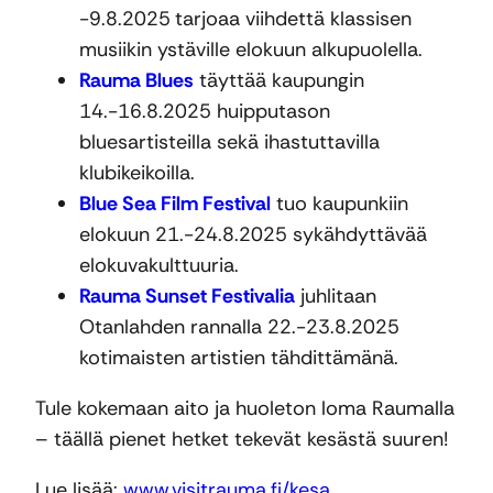
-9.8.2025
tarjoaa viihdettä klassisen
musiikin ystäville elokuun alkupuolella.
Rauma Blues
täyttää kaupungin
14.-16.8.2025 huipputason
bluesartisteilla sekä ihastuttavilla
klubikeikoilla.
Blue Sea Film Festival
tuo kaupunkiin
elokuun 21.-24.8.2025 sykähdyttävää
elokuvakulttuuria.
Rauma Sunset Festivalia
juhlitaan
Otanlahden rannalla 22.-23.8.2025
kotimaisten artistien tähdittämänä.
Tule kokemaan aito ja huoleton loma Raumalla
– täällä pienet hetket tekevät kesästä suuren!
Lue lisää:
www.visitrauma.fi/kesa