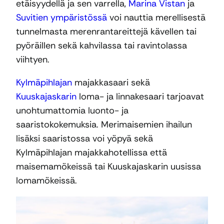
etäisyydellä ja sen varrella,
Marina Vistan
ja
Suvitien ympäristössä
voi nauttia merellisestä
tunnelmasta merenrantareittejä kävellen tai
pyöräillen sekä kahvilassa tai ravintolassa
viihtyen.
Kylmäpihlajan
majakkasaari sekä
Kuuskajaskarin
loma- ja linnakesaari tarjoavat
unohtumattomia luonto- ja
saaristokokemuksia. Merimaisemien ihailun
lisäksi saaristossa voi yöpyä sekä
Kylmäpihlajan majakkahotellissa että
maisemamökeissä tai Kuuskajaskarin uusissa
lomamökeissä.