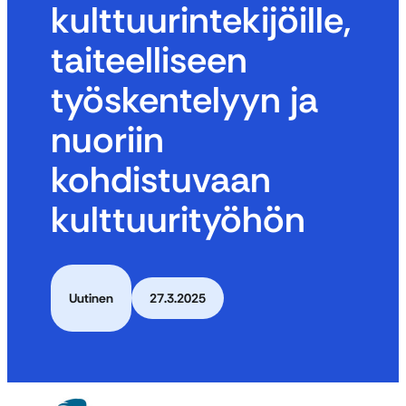
kulttuurintekijöille,
taiteelliseen
työskentelyyn ja
nuoriin
kohdistuvaan
kulttuurityöhön
Uutinen
27.3.2025