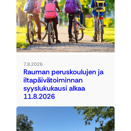
7.8.2026
Rauman peruskoulujen ja
iltapäivätoiminnan
syyslukukausi alkaa
11.8.2026