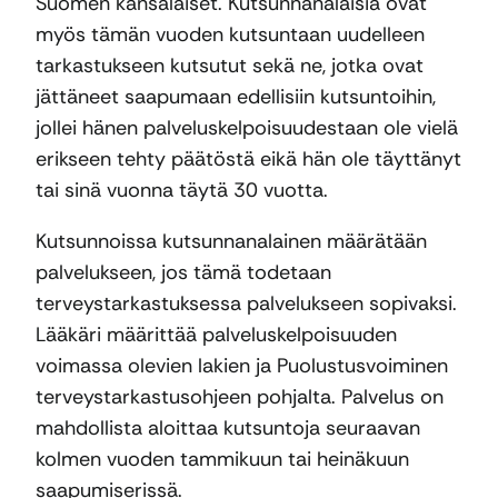
Suomen kansalaiset. Kutsunnanalaisia ovat
myös tämän vuoden kutsuntaan uudelleen
tarkastukseen kutsutut sekä ne, jotka ovat
jättäneet saapumaan edellisiin kutsuntoihin,
jollei hänen palveluskelpoisuudestaan ole vielä
erikseen tehty päätöstä eikä hän ole täyttänyt
tai sinä vuonna täytä 30 vuotta.
Kutsunnoissa kutsunnanalainen määrätään
palvelukseen, jos tämä todetaan
terveystarkastuksessa palvelukseen sopivaksi.
Lääkäri määrittää palveluskelpoisuuden
voimassa olevien lakien ja Puolustusvoiminen
terveystarkastusohjeen pohjalta. Palvelus on
mahdollista aloittaa kutsuntoja seuraavan
kolmen vuoden tammikuun tai heinäkuun
saapumiserissä.