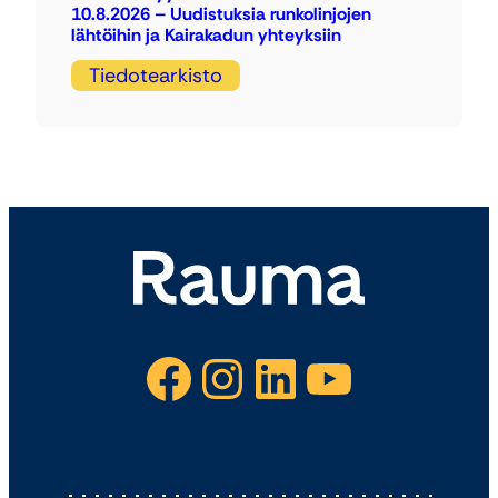
10.8.2026 – Uudistuksia runkolinjojen
lähtöihin ja Kairakadun yhteyksiin
Tiedotearkisto
Facebook
Instagram
LinkedIn
YouTube