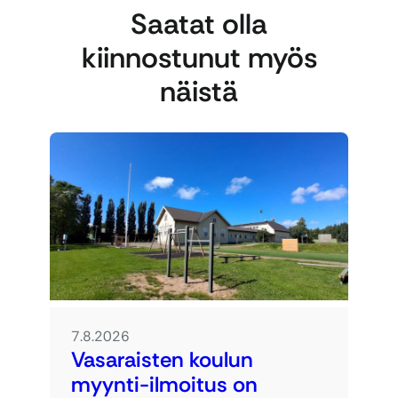
Saatat olla
kiinnostunut myös
näistä
7.8.2026
Vasaraisten koulun
myynti-ilmoitus on