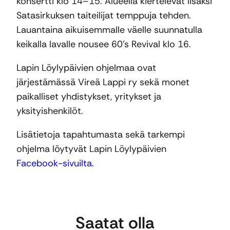
konsertti klo 14–15. Alueella kiertelevät lisäksi
Satasirkuksen taiteilijat temppuja tehden.
Lauantaina aikuisemmalle väelle suunnatulla
keikalla lavalle nousee 60’s Revival klo 16.
Lapin Löylypäivien ohjelmaa ovat
järjestämässä Vireä Lappi ry sekä monet
paikalliset yhdistykset, yritykset ja
yksityishenkilöt.
Lisätietoja tapahtumasta sekä tarkempi
ohjelma löytyvät Lapin Löylypäivien
Facebook-sivuilta.
Saatat olla