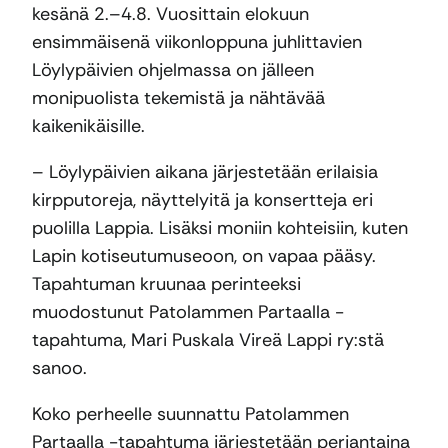
kesänä 2.–4.8. Vuosittain elokuun
ensimmäisenä viikonloppuna juhlittavien
Löylypäivien ohjelmassa on jälleen
monipuolista tekemistä ja nähtävää
kaikenikäisille.
– Löylypäivien aikana järjestetään erilaisia
kirpputoreja, näyttelyitä ja konsertteja eri
puolilla Lappia. Lisäksi moniin kohteisiin, kuten
Lapin kotiseutumuseoon, on vapaa pääsy.
Tapahtuman kruunaa perinteeksi
muodostunut Patolammen Partaalla -
tapahtuma, Mari Puskala Vireä Lappi ry:stä
sanoo.
Koko perheelle suunnattu Patolammen
Partaalla -tapahtuma järjestetään perjantaina