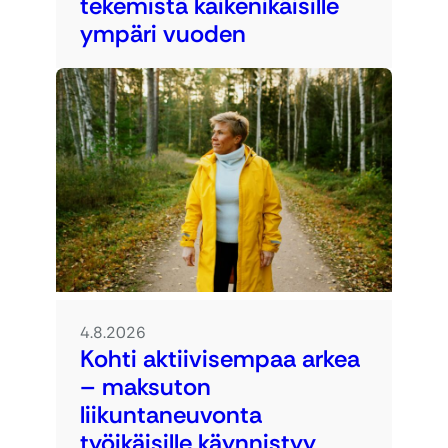
tekemistä kaikenikäisille
ympäri vuoden
4.8.2026
Kohti aktiivisempaa arkea
– maksuton
liikuntaneuvonta
työikäisille käynnistyy