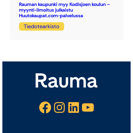
Rauman kaupunki myy Kodisjoen koulun –
myynti-ilmoitus julkaistu
Huutokaupat.com-palvelussa
Tiedotearkisto
Facebook
Instagram
LinkedIn
YouTube