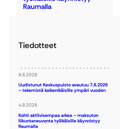
Raumalla
Tiedotteet
6.8.2026
Uudistunut Keskuspuisto avautuu 7.8.2026
– tekemistä kaikenikäisille ympäri vuoden
4.8.2026
Kohti aktiivisempaa arkea – maksuton
liikuntaneuvonta työikäisille käynnistyy
Raumalla