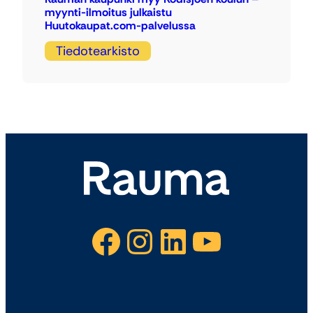
myynti-ilmoitus julkaistu
Huutokaupat.com-palvelussa
Tiedotearkisto
Facebook
Instagram
LinkedIn
YouTube