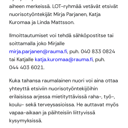
aiheen merkeissä. LOT-ryhmää vetävät etsivät
nuorisotyöntekijät Mirja Parjanen, Katja
Kuromaa ja Linda Mattsson.
Ilmoittautumiset voi tehdä sähköpostitse tai
soittamalla joko Mirjalle
mirja.parjanen@rauma.fi
, puh. 040 833 0824
tai Katjalle
katja.kuromaa@rauma.fi
, puh.
044 403 6021.
Kuka tahansa raumalainen nuori voi aina ottaa
yhteyttä etsiviin nuorisotyöntekijöihin
erilaisissa arjessa mietityttävissä raha-, työ-,
koulu- sekä terveysasioissa. He auttavat myös
vapaa-aikaan ja päihteisiin liittyvissä
kysymyksissä.