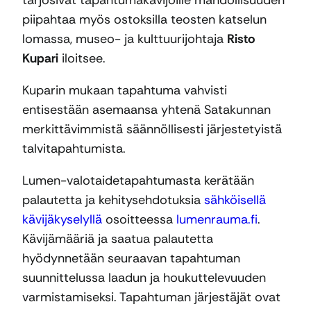
tarjosivat tapahtumakävijöille mahdollisuuden
piipahtaa myös ostoksilla teosten katselun
lomassa, museo- ja kulttuurijohtaja
Risto
Kupari
iloitsee.
Kuparin mukaan tapahtuma vahvisti
entisestään asemaansa yhtenä Satakunnan
merkittävimmistä säännöllisesti järjestetyistä
talvitapahtumista.
Lumen-valotaidetapahtumasta kerätään
palautetta ja kehitysehdotuksia
sähköisellä
kävijäkyselyllä
osoitteessa
lumenrauma.fi
.
Kävijämääriä ja saatua palautetta
hyödynnetään seuraavan tapahtuman
suunnittelussa laadun ja houkuttelevuuden
varmistamiseksi. Tapahtuman järjestäjät ovat