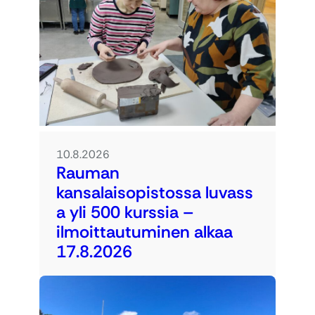
10.8.2026
Rauman
kansalaisopistossa luvass
a yli 500 kurssia –
ilmoittautuminen alkaa
17.8.2026