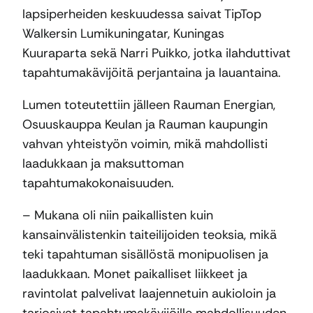
lapsiperheiden keskuudessa saivat TipTop
Walkersin Lumikuningatar, Kuningas
Kuuraparta sekä Narri Puikko, jotka ilahduttivat
tapahtumakävijöitä perjantaina ja lauantaina.
Lumen toteutettiin jälleen Rauman Energian,
Osuuskauppa Keulan ja Rauman kaupungin
vahvan yhteistyön voimin, mikä mahdollisti
laadukkaan ja maksuttoman
tapahtumakokonaisuuden.
– Mukana oli niin paikallisten kuin
kansainvälistenkin taiteilijoiden teoksia, mikä
teki tapahtuman sisällöstä monipuolisen ja
laadukkaan. Monet paikalliset liikkeet ja
ravintolat palvelivat laajennetuin aukioloin ja