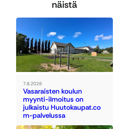
näistä
7.8.2026
Vasaraisten koulun
myynti-ilmoitus on
julkaistu Huutokaupat.co
m-palvelussa