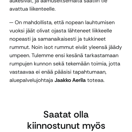
aukesivat, ja aamuseitsemältä saatiin tie
avattua liikenteelle.
─ On mahdollista, että nopean lauhtumisen
vuoksi jäät olivat ojasta lähteneet liikkeelle
nopeasti ja samanaikaisesti ja tukkineet
rummut. Noin isot rummut eivät yleensä jäädy
umpeen. Tulemme ensi kesänä tarkastamaan
rumpujen kunnon sekä tekemään toimia, jotta
vastaavaa ei enää pääsisi tapahtumaan,
aluepalvelujohtaja
Jaakko Aerila
toteaa.
Saatat olla
kiinnostunut myös