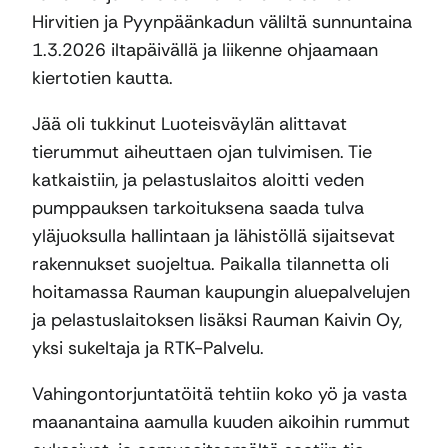
Hirvitien ja Pyynpäänkadun väliltä sunnuntaina
1.3.2026 iltapäivällä ja liikenne ohjaamaan
kiertotien kautta.
Jää oli tukkinut Luoteisväylän alittavat
tierummut aiheuttaen ojan tulvimisen. Tie
katkaistiin, ja pelastuslaitos aloitti veden
pumppauksen tarkoituksena saada tulva
yläjuoksulla hallintaan ja lähistöllä sijaitsevat
rakennukset suojeltua. Paikalla tilannetta oli
hoitamassa Rauman kaupungin aluepalvelujen
ja pelastuslaitoksen lisäksi Rauman Kaivin Oy,
yksi sukeltaja ja RTK-Palvelu.
Vahingontorjuntatöitä tehtiin koko yö ja vasta
maanantaina aamulla kuuden aikoihin rummut