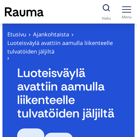
S
i
Menu
Haku
i
r
Etusivu
Ajankohtaista
r
Luoteisväylä avattiin aamulla liikenteelle
y
tulvatöiden jäljiltä
s
i
Luoteisväylä
s
avattiin aamulla
ä
l
liikenteelle
t
tulvatöiden jäljiltä
ö
ö
n