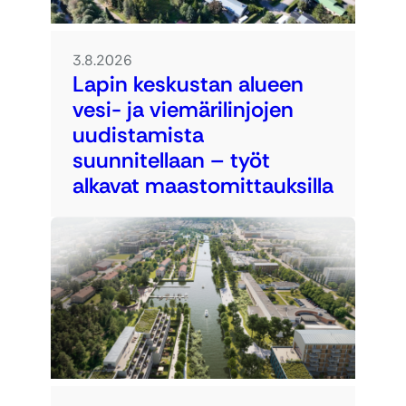
3.8.2026
Lapin keskustan alueen
vesi- ja viemärilinjojen
uudistamista
suunnitellaan – työt
alkavat maastomittauksilla