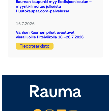
Rauman kaupunki myy Kodisjoen koulun –
myynti-ilmoitus julkaistu
Huutokaupat.com-palvelussa
16.7.2026
Vanhan Rauman pihat avautuvat
vierailijoille Pitsiviikolla 18.–26.7.2026
Tiedotearkisto