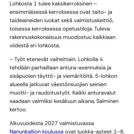
Lohkosta 1 tulee kaksikerroksinen –
ensimmäisessä kerroksessa ovat taito- ja
taideaineiden luokat sekä valmistuskeittiö,
toisessa kerroksessa opetustiloja. Tuleva
rakennuskokonaisuus muodostuu kaikkiaan
viidestä eri lohkosta.
– Työt etenevät vaiheittain. Lohkolla 4
tehdään parhaillaan antura-asennuksia ja
sisäpuolen täyttö- ja viemäritöitä. 5-lohkon
alueella jatkuvat väestönsuojien seinien
muotti- ja raudoitustyöt. Kaikki anturavalut
saadaan valmiiksi kesäkuun aikana, Salminen
kertoo.
Alkuvuodesta 2027 valmistuvassa
Nanunkallion koulussa
ovat luokka-asteet 1–6,