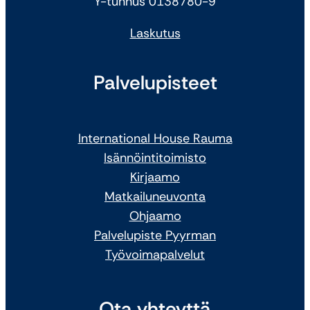
Y-tunnus 0138780-9
Laskutus
Palvelupisteet
International House Rauma
Isännöintitoimisto
Kirjaamo
Matkailuneuvonta
Ohjaamo
Palvelupiste Pyyrman
Työvoimapalvelut
Ota yhteyttä