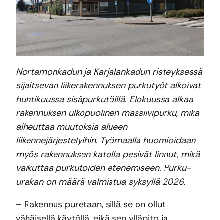
Nortamonkadun ja Karjalankadun risteyksessä
sijaitsevan liikerakennuksen purkutyöt alkoivat
huhtikuussa sisäpurkutöillä. Elokuussa alkaa
rakennuksen ulkopuolinen massiivipurku, mikä
aiheuttaa muutoksia alueen
liikennejärjestelyihin. Työmaalla huomioidaan
myös rakennuksen katolla pesivät linnut, mikä
vaikuttaa purkutöiden etenemiseen. Purku-
urakan on määrä valmistua syksyllä 2026.
– Rakennus puretaan, sillä se on ollut
vähäisellä käytöllä, eikä sen ylläpito ja