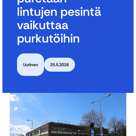
lintujen pesintä
vaikuttaa
purkutöihin
Uutinen
25.5.2026