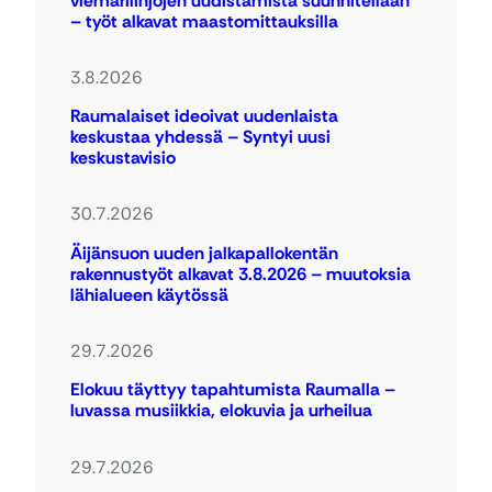
viemärilinjojen uudistamista suunnitellaan
– työt alkavat maastomittauksilla
3.8.2026
Raumalaiset ideoivat uudenlaista
keskustaa yhdessä – Syntyi uusi
keskustavisio
30.7.2026
Äijänsuon uuden jalkapallokentän
rakennustyöt alkavat 3.8.2026 – muutoksia
lähialueen käytössä
29.7.2026
Elokuu täyttyy tapahtumista Raumalla –
luvassa musiikkia, elokuvia ja urheilua
29.7.2026