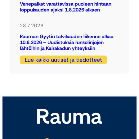
Venepaikat varattavissa puoleen hintaan
loppukauden ajaksi 1.8.2026 alkaen
28.7.2026
Rauman Gyytin talvikauden liikenne alkaa
10.8.2026 – Uudistuksia runkolinjojen
lähtöihin ja Kairakadun yhteyksiin
Lue kaikki uutiset ja tiedotteet