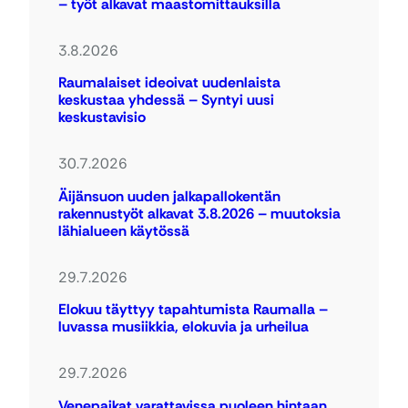
– työt alkavat maastomittauksilla
3.8.2026
Raumalaiset ideoivat uudenlaista
keskustaa yhdessä – Syntyi uusi
keskustavisio
30.7.2026
Äijänsuon uuden jalkapallokentän
rakennustyöt alkavat 3.8.2026 – muutoksia
lähialueen käytössä
29.7.2026
Elokuu täyttyy tapahtumista Raumalla –
luvassa musiikkia, elokuvia ja urheilua
29.7.2026
Venepaikat varattavissa puoleen hintaan