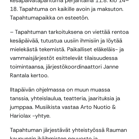
kesäpäivätapahtuma perjantaina 11.8. klo 14–
18. Tapahtuma on kaikille avoin ja maksuton.
Tapahtumapaikka on esteetön.
– Tapahtuman tarkoituksena on viettää rentoa
kesäpäivää, tutustua uusiin ihmisiin ja löytää
mielekästä tekemistä. Paikalliset eläkeläis- ja
vammaisjärjestöt esittelevät tilaisuudessa
toimintaansa, järjestökoordinaattori Janne
Rantala kertoo.
Iltapäivän ohjelmassa on muun muassa
tanssia, yhteislaulua, teatteria, jaarituksia ja
jumppaa. Musiikista vastaa Arto Nuotio &
Hariolax -yhtye.
Tapahtuman järjestävät yhteistyössä Rauman
kaupungin ikäihmisten neuvosto ja