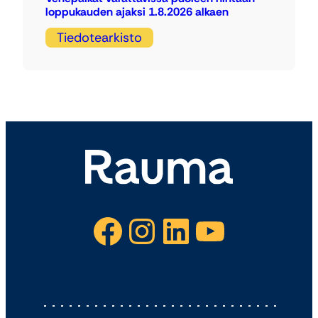
loppukauden ajaksi 1.8.2026 alkaen
Tiedotearkisto
Facebook
Instagram
LinkedIn
YouTube