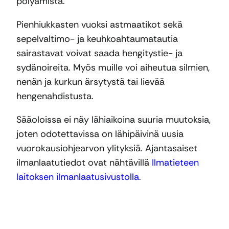
pölyämistä.
Pienhiukkasten vuoksi astmaatikot sekä
sepelvaltimo- ja keuhkoahtaumatautia
sairastavat voivat saada hengitystie- ja
sydänoireita. Myös muille voi aiheutua silmien,
nenän ja kurkun ärsytystä tai lievää
hengenahdistusta.
Sääoloissa ei näy lähiaikoina suuria muutoksia,
joten odotettavissa on lähipäivinä uusia
vuorokausiohjearvon ylityksiä. Ajantasaiset
ilmanlaatutiedot ovat nähtävillä
Ilmatieteen
laitoksen ilmanlaatusivustolla
.