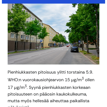
Pienhiukkasten pitoisuus ylitti torstaina 5.9.
3
WHO:n vuorokausiohjearvon 15 µg/m
ollen
3
17 µg/m
. Syynä pienhiukkasten korkeaan
pitoisuuteen on pääosin kaukokulkeuma,
mutta myös hellesää aiheuttaa paikallista