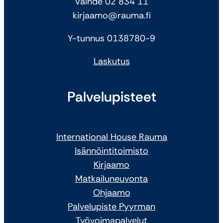
Vaihde 02 834 11
kirjaamo@rauma.fi
Y-tunnus 0138780-9
Laskutus
Palvelupisteet
International House Rauma
Isännöintitoimisto
Kirjaamo
Matkailuneuvonta
Ohjaamo
Palvelupiste Pyyrman
Työvoimapalvelut