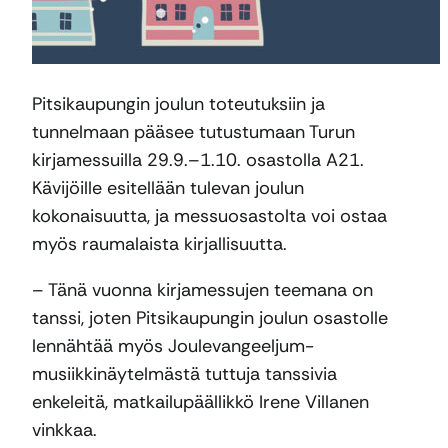
Pitsikaupungin joulun toteutuksiin ja
tunnelmaan pääsee tutustumaan Turun
kirjamessuilla 29.9.–1.10. osastolla A21.
Kävijöille esitellään tulevan joulun
kokonaisuutta, ja messuosastolta voi ostaa
myös raumalaista kirjallisuutta.
– Tänä vuonna kirjamessujen teemana on
tanssi, joten Pitsikaupungin joulun osastolle
lennähtää myös Joulevangeeljum-
musiikkinäytelmästä tuttuja tanssivia
enkeleitä, matkailupäällikkö Irene Villanen
vinkkaa.