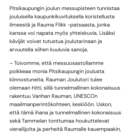
Pitsikaupungin joulun messupisteen tunnistaa
jouluisella kaupunkikuvituksella koristellusta
ilmeestä ja Rauma Flikk -patsaasta, jonka
kanssa voi napata myös yhteiskuvia. Lisäksi
kävijät voivat tutustua joulutarinaan ja
arvuutella siihen kuuluvia sanoja.
– Toivomme, että messuosastollamme
poikkeaa monia Pitsikaupungin joulusta
kiinnostuneita. Rauman Joulutori tulee
olemaan hitti, sillä tunnelmallinen kokonaisuus
rakentuu Vanhan Rauman, UNESCOn
maailmanperintökohteen, keskiöön. Uskon,
että tämä ihana ja tunnelmallinen kokonaisuus
sekä Tammelan tonttumaa houkuttelevat
vierailijoita ja perheitä Raumalle kauempaakin,