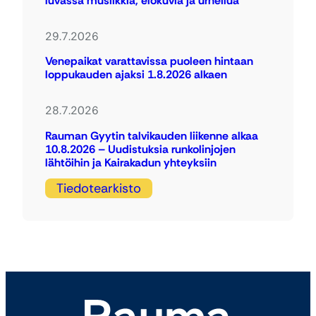
luvassa musiikkia, elokuvia ja urheilua
29.7.2026
Venepaikat varattavissa puoleen hintaan
loppukauden ajaksi 1.8.2026 alkaen
28.7.2026
Rauman Gyytin talvikauden liikenne alkaa
10.8.2026 – Uudistuksia runkolinjojen
lähtöihin ja Kairakadun yhteyksiin
Tiedotearkisto