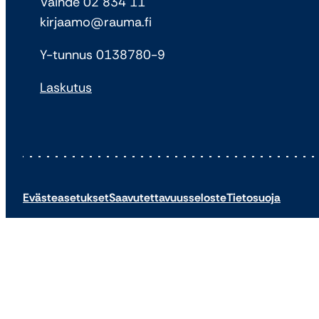
Vaihde 02 834 11
kirjaamo@rauma.fi
Y-tunnus 0138780-9
Laskutus
Evästeasetukset
Saavutettavuusseloste
Tietosuoja