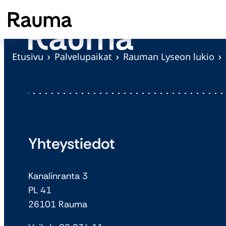
S
i
i
r
Etusivu
Palvelupaikat
Rauman Lyseon lukio
r
y
s
i
s
ä
Yhteystiedot
l
t
Kanalinranta 3
ö
PL 41
ö
26101 Rauma
n