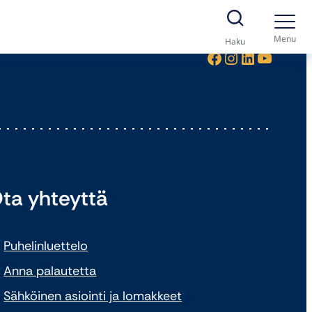
Menu
Haku
Facebook
Instagram
LinkedIn
YouTube
ta yhteyttä
Puhelinluettelo
Anna palautetta
Sähköinen asiointi ja lomakkeet