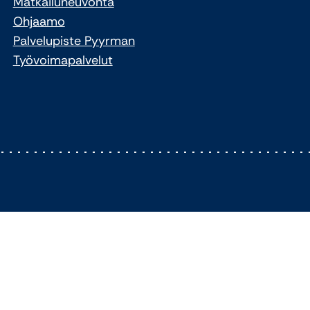
Matkailuneuvonta
Ohjaamo
Palvelupiste Pyyrman
Työvoimapalvelut