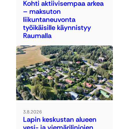
Kohti aktiivisempaa arkea
– maksuton
liikuntaneuvonta
työikäisille käynnistyy
Raumalla
3.8.2026
Lapin keskustan alueen
vesi- ja viemärilinjojen