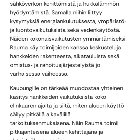
sähköverkon kehittämistä ja hukkalämmön
hyödyntämistä. Samalla niihin liittyy
kysymyksiä energiankulutuksesta, ympäristö‑
ja luontovaikutuksista sekä vedenkäytöstä.
Näiden kokonaisvaikutusten ymmärtämiseksi
Rauma käy toimijoiden kanssa keskusteluja
hankkeiden rakenteesta, aikatauluista sekä
omistus‑ ja rahoitusjärjestelyistä jo
varhaisessa vaiheessa.
Kaupungille on tärkeää muodostaa yhteinen
käsitys hankkeiden vaikutuksista koko
elinkaaren ajalta ja siitä, miten alueen käyttö
säilyy pitkällä aikavälillä
tarkoituksenmukaisena. Näin Rauma toimii
pitkäjänteisenä alueen kehittäjänä ja