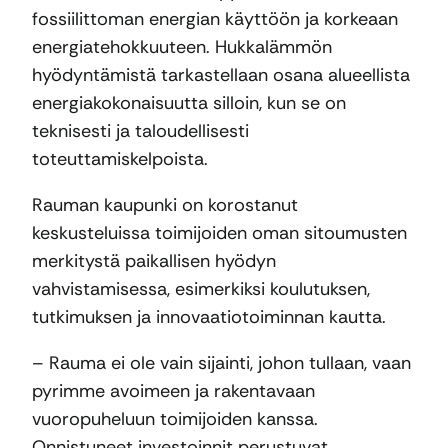
fossiilittoman energian käyttöön ja korkeaan
energiatehokkuuteen. Hukkalämmön
hyödyntämistä tarkastellaan osana alueellista
energiakokonaisuutta silloin, kun se on
teknisesti ja taloudellisesti
toteuttamiskelpoista.
Rauman kaupunki on korostanut
keskusteluissa toimijoiden oman sitoumusten
merkitystä paikallisen hyödyn
vahvistamisessa, esimerkiksi koulutuksen,
tutkimuksen ja innovaatiotoiminnan kautta.
– Rauma ei ole vain sijainti, johon tullaan, vaan
pyrimme avoimeen ja rakentavaan
vuoropuheluun toimijoiden kanssa.
Onnistuneet investoinnit perustuvat