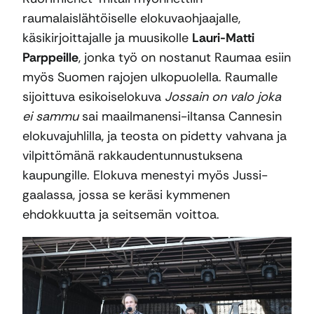
raumalaislähtöiselle elokuvaohjaajalle,
käsikirjoittajalle ja muusikolle
Lauri-Matti
Parppeille
, jonka työ on nostanut Raumaa esiin
myös Suomen rajojen ulkopuolella. Raumalle
sijoittuva esikoiselokuva
Jossain on valo joka
ei sammu
sai maailmanensi-iltansa Cannesin
elokuvajuhlilla, ja teosta on pidetty vahvana ja
vilpittömänä rakkaudentunnustuksena
kaupungille. Elokuva menestyi myös Jussi-
gaalassa, jossa se keräsi kymmenen
ehdokkuutta ja seitsemän voittoa.