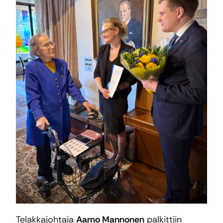
Telakkajohtaja
Aarno Mannonen
palkittiin