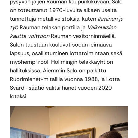
pysyvän jäljen Rauman kaupunkikuvaan. Salo
on toteuttanut 1970-luvulta alkaen useita
tunnettuja metalliveistoksia, kuten
Ihminen ja
työ
Rauman telakan portilla ja
Vaikeuksien
kautta voittoon
Rauman vesitorninmäellä.
Salon taustaan kuuluvat sodan leimaava
lapsuus, osallistuminen lottatoimintaan sekä
myöhempi rooli Hollmingin telakkayhtiön
hallituksissa. Aiemmin Salo on palkittu
Ruorimiehet-mitalilla vuonna 1988, ja Lotta
Svärd -säätiö valitsi hänet vuoden 2020
lotaksi.