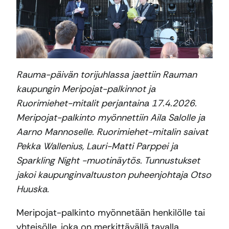
Rauma-päivän torijuhlassa jaettiin Rauman
kaupungin Meripojat-palkinnot ja
Ruorimiehet-mitalit perjantaina 17.4.2026.
Meripojat-palkinto myönnettiin Aila Salolle ja
Aarno Mannoselle. Ruorimiehet-mitalin saivat
Pekka Wallenius, Lauri-Matti Parppei ja
Sparkling Night -muotinäytös. Tunnustukset
jakoi kaupunginvaltuuston puheenjohtaja Otso
Huuska.
Meripojat-palkinto myönnetään henkilölle tai
yhteisölle, joka on merkittävällä tavalla