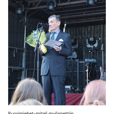
Ruorimiehet-mitali myönnettiin