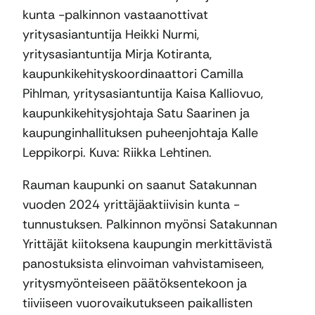
kunta -palkinnon vastaanottivat
yritysasiantuntija Heikki Nurmi,
yritysasiantuntija Mirja Kotiranta,
kaupunkikehityskoordinaattori Camilla
Pihlman, yritysasiantuntija Kaisa Kalliovuo,
kaupunkikehitysjohtaja Satu Saarinen ja
kaupunginhallituksen puheenjohtaja Kalle
Leppikorpi. Kuva: Riikka Lehtinen.
Rauman kaupunki on saanut Satakunnan
vuoden 2024 yrittäjäaktiivisin kunta -
tunnustuksen. Palkinnon myönsi Satakunnan
Yrittäjät kiitoksena kaupungin merkittävistä
panostuksista elinvoiman vahvistamiseen,
yritysmyönteiseen päätöksentekoon ja
tiiviiseen vuorovaikutukseen paikallisten