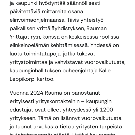
ja kaupunki hyödyntää säännöllisesti
päivitettäviä mittareita osana
elinvoimaohjelmaansa. Tiivis yhteistyö
paikallisen yrittäjäyhdistyksen, Rauman
Yrittäjät ry:n, kanssa on keskeisessä roolissa
elinkeinoelämän kehittämisessä. Yhdessä on
luotu toimintatapoja, jotka tukevat
yritystoimintaa ja vahvistavat vuorovaikutusta,
kaupunginhallituksen puheenjohtaja Kalle
Leppikorpi kertoo.
Vuonna 2024 Rauma on panostanut
erityisesti yrityskontakteihin – kaupungin
edustajat ovat olleet yhteydessä yli 1200
yritykseen. Tämä on lisännyt vuorovaikutusta
ja tuonut arvokasta tietoa yritysten tarpeista
ja toimintaympäristöstä. Lisäksi kaupungin