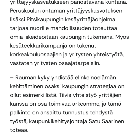
yrittäjyyskasvatukseen panostavana kuntana.
Peruskoulun antaman yrittäjyyskasvatuksen
lisäksi Pitsikaupungin kesäyrittäjäohjelma
tarjoaa nuorille mahdollisuuden toteuttaa
omia liikeideoitaan kaupungin tukemana. Myös
kesäteekkarikampanja on tukenut
korkeakouluosaajien ja yritysten yhteistyötä,
vastaten yritysten osaajatarpeisiin.
– Rauman kyky yhdistää elinkeinoelämän
kehittäminen osaksi kaupungin strategiaa on
ollut esimerkillistä. Tiivis yhteistyö yrittäjien
kanssa on osa toimivaa arkeamme, ja tämä
palkinto on ansaittu tunnustus tehdystä
työstä, kaupunkikehitysjohtaja Satu Saarinen
toteaa.