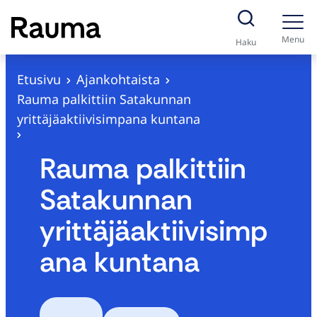
S
i
Menu
Haku
i
r
Etusivu
Ajankohtaista
r
Rauma palkittiin Satakunnan
y
yrittäjäaktiivisimpana kuntana
s
i
Rauma palkittiin
s
Satakunnan
ä
l
yrittäjäaktiivisimp
t
ana kuntana
ö
ö
n