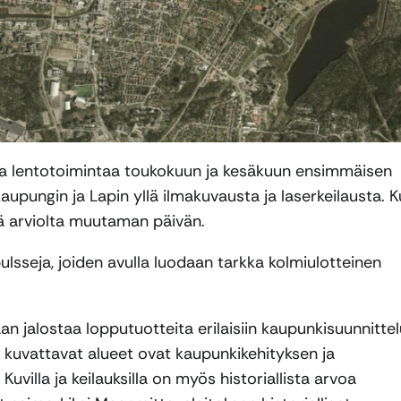
sta lentotoimintaa toukokuun ja kesäkuun ensimmäisen
aupungin ja Lapin yllä ilmakuvausta ja laserkeilausta. 
ää arviolta muutaman päivän.
lsseja, joiden avulla luodaan tarkka kolmiulotteinen
aan jalostaa lopputuotteita erilaisiin kaupunkisuunnitte
Nyt kuvattavat alueet ovat kaupunkikehityksen ja
villa ja keilauksilla on myös historiallista arvoa