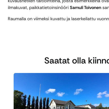
kuvaushetken taltiointeina, joista esimerkkeinä ova
ilmakuvat, paikkatietoinsinööri
Samuli Toivonen
san
Raumalla on viimeksi kuvattu ja laserkeilattu vuo
Saatat olla kiin