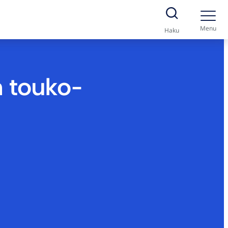
Menu
Haku
n touko-