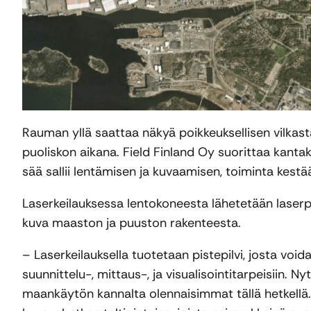
Rauman yllä saattaa näkyä poikkeuksellisen vilka
puoliskon aikana. Field Finland Oy suorittaa kantak
sää sallii lentämisen ja kuvaamisen, toiminta kest
Laserkeilauksessa lentokoneesta lähetetään laserpu
kuva maaston ja puuston rakenteesta.
– Laserkeilauksella tuotetaan pistepilvi, josta void
suunnittelu-, mittaus-, ja visualisointitarpeisiin. 
maankäytön kannalta olennaisimmat tällä hetkellä. Ku