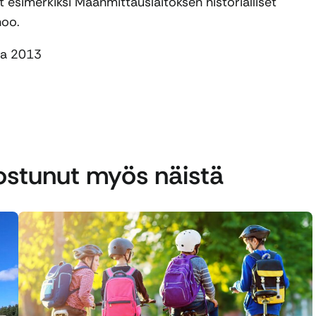
t esimerkiksi Maanmittauslaitoksen historialliset
oo.
nna 2013
nostunut myös näistä