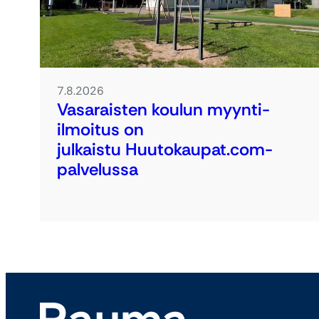
7.8.2026
Vasaraisten koulun myynti-
ilmoitus on
julkaistu Huutokaupat.com-
palvelussa