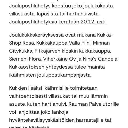
Joulupostilähetys koostuu joko joulukukasta,
villasukista, lapasista tai hartiahuivista.
Joulupostilähetyksiä kerätään 20.12. asti.
Joulukukkakeräyksessä ovat mukana Kukka-
Shop Rosa, Kukkakauppa Valla Fiini, Minnan
Citykukka, Pitkäjärven kioskin kukkakauppa,
Siemen-Flora, Viherkäine Oy ja Nina’s Candela.
Kukkaostoksen yhteydessä tulee mainita
ikäihmisten joulupostikampanjasta.
Kukkien lisäksi ikäihmisille toimitetaan
vaihtoehtoisesti villasukat tai muu lämmin
asuste, kuten hartiahuivi. Rauman Palvelutorille
voi lahjoittaa joko lankoja
hyväntekeväisyyskäsitöiden harrastajille tai