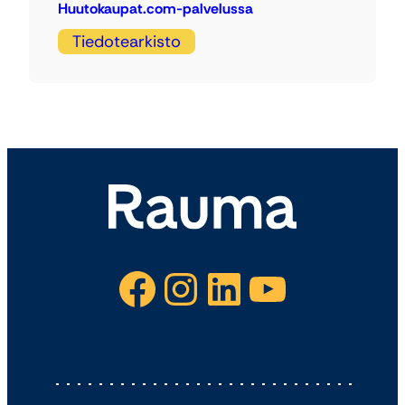
Huutokaupat.com-palvelussa
Tiedotearkisto
Facebook
Instagram
LinkedIn
YouTube