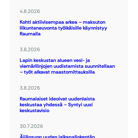
4.8.2026
Kohti aktiivisempaa arkea – maksuton
liikuntaneuvonta työikäisille käynnistyy
Raumalla
3.8.2026
Lapin keskustan alueen vesi- ja
viemärilinjojen uudistamista suunnitellaan
– työt alkavat maastomittauksilla
3.8.2026
Raumalaiset ideoivat uudenlaista
keskustaa yhdessä – Syntyi uusi
keskustavisio
30.7.2026
Äijänsuon uuden jalkapallokentän