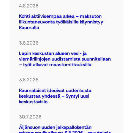
4.8.2026
Kohti aktiivisempaa arkea – maksuton
liikuntaneuvonta työikäisille käynnistyy
Raumalla
3.8.2026
Lapin keskustan alueen vesi- ja
viemärilinjojen uudistamista suunnitellaan
– työt alkavat maastomittauksilla
3.8.2026
Raumalaiset ideoivat uudenlaista
keskustaa yhdessä – Syntyi uusi
keskustavisio
30.7.2026
Äijänsuon uuden jalkapallokentän
rakennustyöt alkavat 3.8.2026 – muutoksia