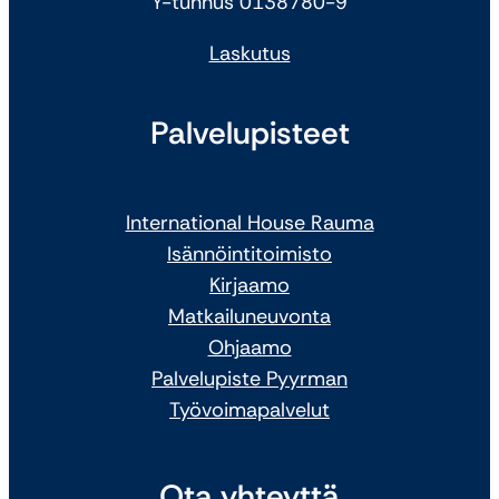
Y-tunnus 0138780-9
Laskutus
Palvelupisteet
International House Rauma
Isännöintitoimisto
Kirjaamo
Matkailuneuvonta
Ohjaamo
Palvelupiste Pyyrman
Työvoimapalvelut
Ota yhteyttä