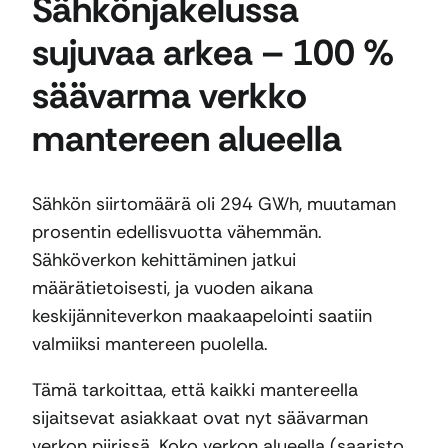
Sähkönjakelussa
sujuvaa arkea – 100 %
säävarma verkko
mantereen alueella
Sähkön siirtomäärä oli 294 GWh, muutaman
prosentin edellisvuotta vähemmän.
Sähköverkon kehittäminen jatkui
määrätietoisesti, ja vuoden aikana
keskijänniteverkon maakaapelointi saatiin
valmiiksi mantereen puolella.
Tämä tarkoittaa, että kaikki mantereella
sijaitsevat asiakkaat ovat nyt säävarman
verkon piirissä. Koko verkon alueella (saaristo