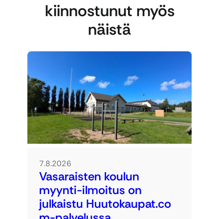
kiinnostunut myös
näistä
7.8.2026
Vasaraisten koulun
myynti-ilmoitus on
julkaistu Huutokaupat.co
m-palvelussa