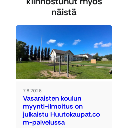
kiinnostunut myös
näistä
7.8.2026
Vasaraisten koulun
myynti-ilmoitus on
julkaistu Huutokaupat.co
m-palvelussa