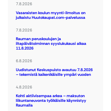
7.8.2026
Vasaraisten koulun myynti-ilmoitus on
julkaistu Huutokaupat.com-palvelussa
7.8.2026
Rauman peruskoulujen ja
iltapäivätoiminnan syyslukukausi alkaa
11.8.2026
6.8.2026
Uudistunut Keskuspuisto avautuu 7.8.2026
– tekemistä kaikenikäisille ympäri vuoden
4.8.2026
Kohti aktiivisempaa arkea – maksuton
liikuntaneuvonta työikäisille käynnistyy
Raumalla