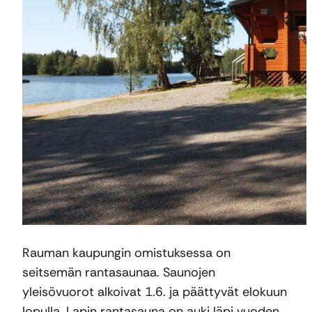
Rauman kaupungin omistuksessa on
seitsemän rantasaunaa. Saunojen
yleisövuorot alkoivat 1.6. ja päättyvät elokuun
lopulla. Lapin rantasauna on auki läpi vuoden.