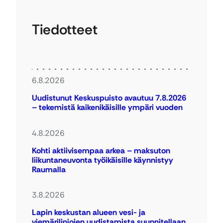
Tiedotteet
6.8.2026
Uudistunut Keskuspuisto avautuu 7.8.2026
– tekemistä kaikenikäisille ympäri vuoden
4.8.2026
Kohti aktiivisempaa arkea – maksuton
liikuntaneuvonta työikäisille käynnistyy
Raumalla
3.8.2026
Lapin keskustan alueen vesi- ja
viemärilinjojen uudistamista suunnitellaan