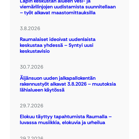
Lapin keskustan alueen vesi- ja
viemärilinjojen uudistamista suunnitellaan
– työt alkavat maastomittauksilla
3.8.2026
Raumalaiset ideoivat uudenlaista
keskustaa yhdessä – Syntyi uusi
keskustavisio
30.7.2026
Äijänsuon uuden jalkapallokentän
rakennustyöt alkavat 3.8.2026 – muutoksia
lähialueen käytössä
29.7.2026
Elokuu täyttyy tapahtumista Raumalla –
luvassa musiikkia, elokuvia ja urheilua
29.7.2026