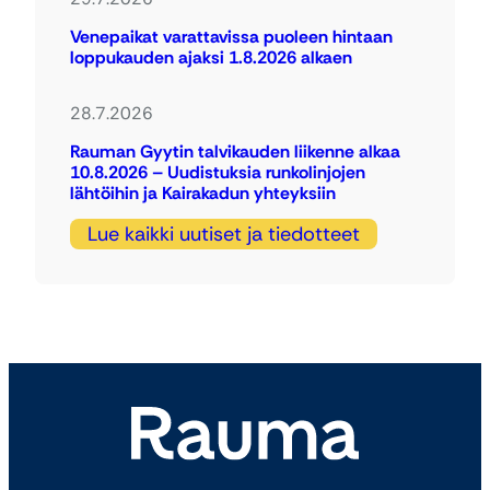
Venepaikat varattavissa puoleen hintaan
loppukauden ajaksi 1.8.2026 alkaen
28.7.2026
Rauman Gyytin talvikauden liikenne alkaa
10.8.2026 – Uudistuksia runkolinjojen
lähtöihin ja Kairakadun yhteyksiin
Lue kaikki uutiset ja tiedotteet