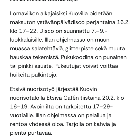
Lomaviikon alkajaisiksi Kuovilla pidetään
maksuton ystävänpäivädisco perjantaina 16.2.
klo 17–22. Disco on suunnattu 7.–9.-
luokkalaisille. Illan ohjelmassa on muun
muassa salatehtäviä, glitterpiste sekä muuta
hauskaa tekemistä. Pukukoodina on punainen
tai pinkki asuste. Pukeutujat voivat voittaa
huikeita palkintoja.
Etsivä nuorisotyö järjestää Kuovin
nuorisotalolla Etsivä Cafén tiistaina 20.2. klo
16–19. Avoin ilta on tarkoitettu 17–29-
vuotiaille. Illan ohjelmassa on pelailua ja
rentoa yhdessä oloa. Tarjolla on kahvia ja
pientä purtavaa.