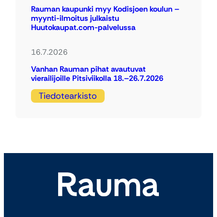
Rauman kaupunki myy Kodisjoen koulun –
myynti-ilmoitus julkaistu
Huutokaupat.com-palvelussa
16.7.2026
Vanhan Rauman pihat avautuvat
vierailijoille Pitsiviikolla 18.–26.7.2026
Tiedotearkisto