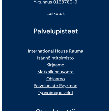
Y-tunnus 0138780-9
Laskutus
Palvelupisteet
International House Rauma
Isännöintitoimisto
Kirjaamo
Matkailuneuvonta
Ohjaamo
Palvelupiste Pyyrman
Työvoimapalvelut