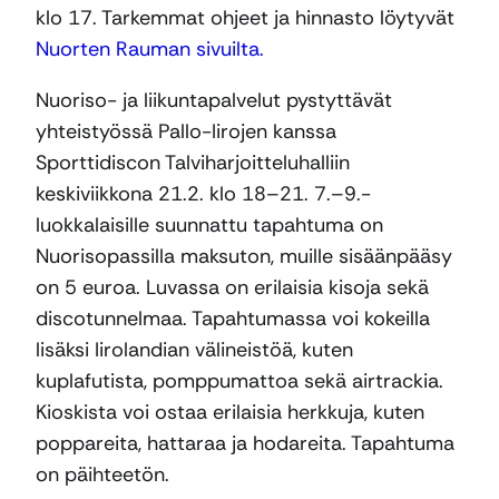
klo 17. Tarkemmat ohjeet ja hinnasto löytyvät
Nuorten Rauman sivuilta.
Nuoriso- ja liikuntapalvelut pystyttävät
yhteistyössä Pallo-Iirojen kanssa
Sporttidiscon Talviharjoitteluhalliin
keskiviikkona 21.2. klo 18–21. 7.–9.-
luokkalaisille suunnattu tapahtuma on
Nuorisopassilla maksuton, muille sisäänpääsy
on 5 euroa. Luvassa on erilaisia kisoja sekä
discotunnelmaa. Tapahtumassa voi kokeilla
lisäksi Iirolandian välineistöä, kuten
kuplafutista, pomppumattoa sekä airtrackia.
Kioskista voi ostaa erilaisia herkkuja, kuten
poppareita, hattaraa ja hodareita. Tapahtuma
on päihteetön.