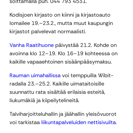
soittamalla puh. 044 793 4531.
Kodisjoen kirjasto on kiinni ja kirjastoauto
lomailee 19.–23.2., mutta muut kaupungin
kirjastot palvelevat normaalisti.
Vanha Raatihuone
päivystää 21.2. Kohde on
avoinna klo 12–19. Klo 16–19 kohteessa on
kaikille vapaaehtoinen sisäänpääsymaksu.
Rauman uimahallissa
voi temppuilla Wibit-
radalla 23.–25.2. Kaikille uimataitoisille
suunnattu rata sisältää erilaisia esteitä,
liukumäkiä ja kiipeilytelineitä.
Talviharjoitteluhallin ja jäähallin yleisövuorot
voi tarkistaa
liikuntapalveluiden nettisivuilta.