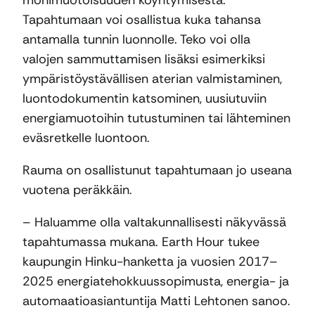
monimuotoisuuden köyhtymisestä.
Tapahtumaan voi osallistua kuka tahansa
antamalla tunnin luonnolle. Teko voi olla
valojen sammuttamisen lisäksi esimerkiksi
ympäristöystävällisen aterian valmistaminen,
luontodokumentin katsominen, uusiutuviin
energiamuotoihin tutustuminen tai lähteminen
eväsretkelle luontoon.
Rauma on osallistunut tapahtumaan jo useana
vuotena peräkkäin.
– Haluamme olla valtakunnallisesti näkyvässä
tapahtumassa mukana. Earth Hour tukee
kaupungin Hinku-hanketta ja vuosien 2017–
2025 energiatehokkuussopimusta, energia- ja
automaatioasiantuntija Matti Lehtonen sanoo.