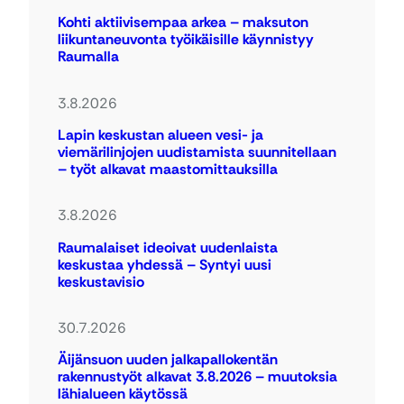
Kohti aktiivisempaa arkea – maksuton
liikuntaneuvonta työikäisille käynnistyy
Raumalla
3.8.2026
Lapin keskustan alueen vesi- ja
viemärilinjojen uudistamista suunnitellaan
– työt alkavat maastomittauksilla
3.8.2026
Raumalaiset ideoivat uudenlaista
keskustaa yhdessä – Syntyi uusi
keskustavisio
30.7.2026
Äijänsuon uuden jalkapallokentän
rakennustyöt alkavat 3.8.2026 – muutoksia
lähialueen käytössä