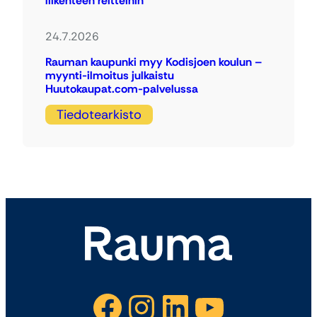
liikenteen reitteihin
24.7.2026
Rauman kaupunki myy Kodisjoen koulun –
myynti-ilmoitus julkaistu
Huutokaupat.com-palvelussa
Tiedotearkisto
Facebook
Instagram
LinkedIn
YouTube