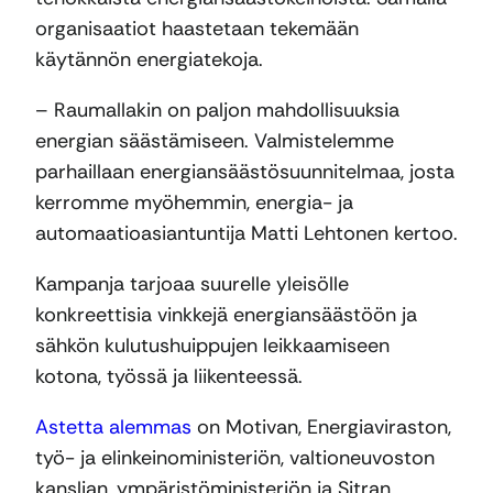
organisaatiot haastetaan tekemään
käytännön energiatekoja.
– Raumallakin on paljon mahdollisuuksia
energian säästämiseen. Valmistelemme
parhaillaan energiansäästösuunnitelmaa, josta
kerromme myöhemmin, energia- ja
automaatioasiantuntija Matti Lehtonen kertoo.
Kampanja tarjoaa suurelle yleisölle
konkreettisia vinkkejä energiansäästöön ja
sähkön kulutushuippujen leikkaamiseen
kotona, työssä ja liikenteessä.
Astetta alemmas
on Motivan, Energiaviraston,
työ- ja elinkeinoministeriön, valtioneuvoston
kanslian, ympäristöministeriön ja Sitran