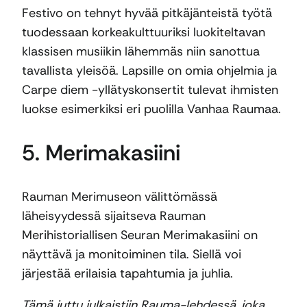
Festivo on tehnyt hyvää pitkäjänteistä työtä
tuodessaan korkeakulttuuriksi luokiteltavan
klassisen musiikin lähemmäs niin sanottua
tavallista yleisöä. Lapsille on omia ohjelmia ja
Carpe diem -yllätyskonsertit tulevat ihmisten
luokse esimerkiksi eri puolilla Vanhaa Raumaa.
5. Merimakasiini
Rauman Merimuseon välittömässä
läheisyydessä sijaitseva Rauman
Merihistoriallisen Seuran Merimakasiini on
näyttävä ja monitoiminen tila. Siellä voi
järjestää erilaisia tapahtumia ja juhlia.
Tämä juttu julkaistiin Rauma-lehdessä, joka