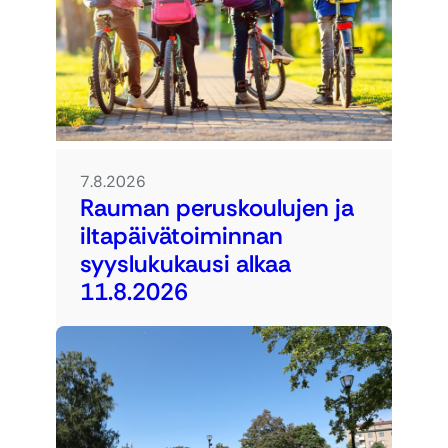
7.8.2026
Rauman peruskoulujen ja
iltapäivätoiminnan
syyslukukausi alkaa
11.8.2026