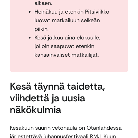
alkaen.
Heinäkuu ja etenkin Pitsiviikko
luovat matkailuun selkeän
piikin.
Kesä jatkuu aina elokuulle,
jolloin saapuvat etenkin
kansainväliset matkailijat.
Kesä täynnä taidetta,
viihdettä ja uusia
näkökulmia
Kesäkuun suurin vetonaula on Otanlahdessa
järjestettävä juhannusfestivaali RMJ. Kuun