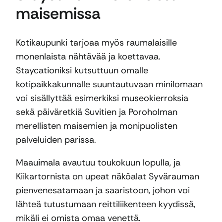
maisemissa
Kotikaupunki tarjoaa myös raumalaisille
monenlaista nähtävää ja koettavaa.
Staycationiksi kutsuttuun omalle
kotipaikkakunnalle suuntautuvaan minilomaan
voi sisällyttää esimerkiksi museokierroksia
sekä päiväretkiä Suvitien ja Poroholman
merellisten maisemien ja monipuolisten
palveluiden parissa.
Maauimala avautuu toukokuun lopulla, ja
Kiikartornista on upeat näköalat Syvärauman
pienvenesatamaan ja saaristoon, johon voi
lähteä tutustumaan reittiliikenteen kyydissä,
mikäli ei omista omaa venettä.