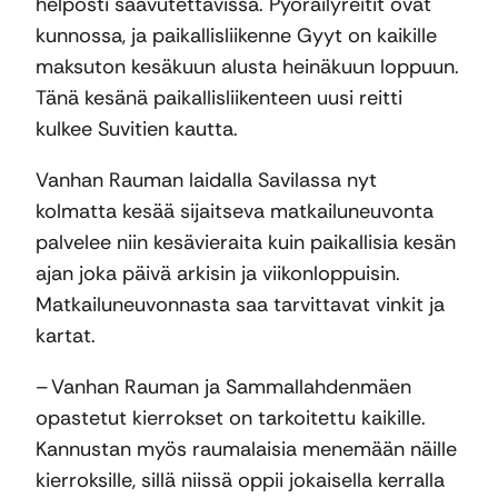
helposti saavutettavissa. Pyöräilyreitit ovat
kunnossa, ja paikallisliikenne Gyyt on kaikille
maksuton kesäkuun alusta heinäkuun loppuun.
Tänä kesänä paikallisliikenteen uusi reitti
kulkee Suvitien kautta.
Vanhan Rauman laidalla Savilassa nyt
kolmatta kesää sijaitseva matkailuneuvonta
palvelee niin kesävieraita kuin paikallisia kesän
ajan joka päivä arkisin ja viikonloppuisin.
Matkailuneuvonnasta saa tarvittavat vinkit ja
kartat.
– Vanhan Rauman ja Sammallahdenmäen
opastetut kierrokset on tarkoitettu kaikille.
Kannustan myös raumalaisia menemään näille
kierroksille, sillä niissä oppii jokaisella kerralla