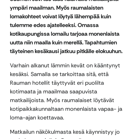
ympäri maailman. Myös raumalaisten
lomakohteet voivat löytyä lähempää kuin
tulemme edes ajatelleeksi. Omassa
kotikaupungissa lomailu tarjoaa monenlaista
uutta niin maalla kuin merellä. Tapahtumien
täyteinen kesäkausi jatkuu pitkälle elokuuhun.
Varhain alkanut lämmin kevät on kääntynyt
kesäksi. Samalla se tarkoittaa sitä, että
Rauman hotellit täyttyvät eri puolilta
kotimaata ja maailmaa saapuvista
matkailijoista. Myös raumalaiset löytävät
kotipaikkakunnaltaan monenlaista vapaa- ja
loma-ajan koettavaa.
Matkailun näkökulmasta kesä käynnistyy jo