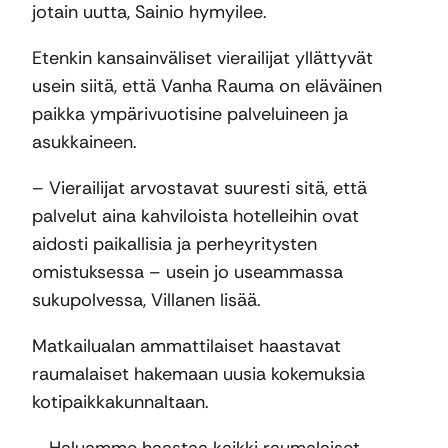
jotain uutta, Sainio hymyilee.
Etenkin kansainväliset vierailijat yllättyvät
usein siitä, että Vanha Rauma on eläväinen
paikka ympärivuotisine palveluineen ja
asukkaineen.
– Vierailijat arvostavat suuresti sitä, että
palvelut aina kahviloista hotelleihin ovat
aidosti paikallisia ja perheyritysten
omistuksessa – usein jo useammassa
sukupolvessa, Villanen lisää.
Matkailualan ammattilaiset haastavat
raumalaiset hakemaan uusia kokemuksia
kotipaikkakunnaltaan.
– Haluamme haastaa kaikki raumalaiset