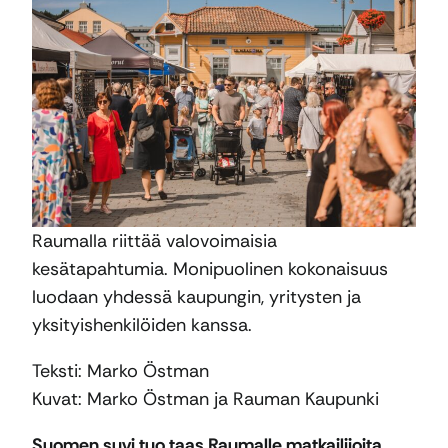
Raumalla riittää valovoimaisia
kesätapahtumia. Monipuolinen kokonaisuus
luodaan yhdessä kaupungin, yritysten ja
yksityishenkilöiden kanssa.
Teksti: Marko Östman
Kuvat: Marko Östman ja Rauman Kaupunki
Suomen suvi tuo taas Raumalle matkailijoita