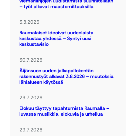
viemärilinjojen uudistamista suunnitellaan
– työt alkavat maastomittauksilla
3.8.2026
Raumalaiset ideoivat uudenlaista
keskustaa yhdessä – Syntyi uusi
keskustavisio
30.7.2026
Äijänsuon uuden jalkapallokentän
rakennustyöt alkavat 3.8.2026 – muutoksia
lähialueen käytössä
29.7.2026
Elokuu täyttyy tapahtumista Raumalla –
luvassa musiikkia, elokuvia ja urheilua
29.7.2026