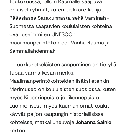
toukokuussa, jolloin Raumalle saapuvat
erilaiset ryhmät, kuten luokkaretkeilijät.
Pääasiassa Satakunnasta sekä Varsinais-
Suomesta saapuvien koululaisten kohteina
ovat useimmiten UNESCOn
maailmanperintökohteet Vanha Rauma ja
Sammallahdenmäki.
– Luokkaretkeläisten saapuminen on tietyllä
tapaa varma kesän merkki.
Maailmanperintökohteiden lisäksi etenkin
Merimuseo on koululaisten suosiossa, kuten
myös Kipparinpuisto ja liikennepuisto.
Luonnollisesti myös Rauman omat koulut
käyvät paljon kaupungin historiallisissa
kohteissa, matkailuneuvoja
Johanna Sainio
kertoo.