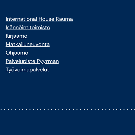
International House Rauma
Isännöintitoimisto
Kirjaamo
Matkailuneuvonta
Ohjaamo
Palvelupiste Pyyrman
Työvoimapalvelut