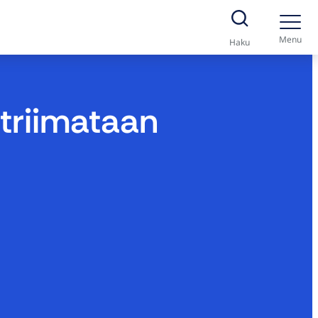
Menu
Haku
striimataan