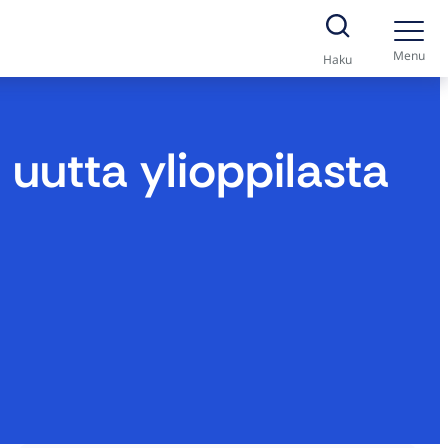
Menu
Haku
uutta ylioppilasta