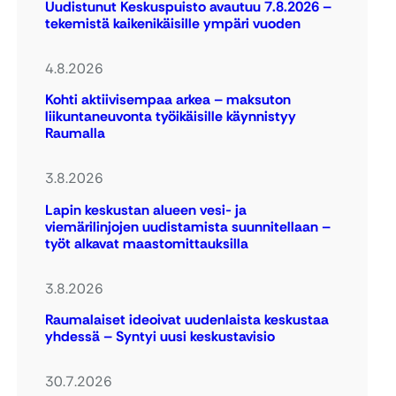
Uudistunut Keskuspuisto avautuu 7.8.2026 –
tekemistä kaikenikäisille ympäri vuoden
4.8.2026
Kohti aktiivisempaa arkea – maksuton
liikuntaneuvonta työikäisille käynnistyy
Raumalla
3.8.2026
Lapin keskustan alueen vesi- ja
viemärilinjojen uudistamista suunnitellaan –
työt alkavat maastomittauksilla
3.8.2026
Raumalaiset ideoivat uudenlaista keskustaa
yhdessä – Syntyi uusi keskustavisio
30.7.2026