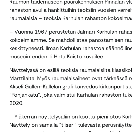
Rauman taidemuseon päärakennuksen Pinnalan yläk
rahaston avulla hankittuihin teoksiin vuosien var
raumalaisia – teoksia Karhulan rahaston kokoelma
– Vuonna 1967 perustetun Jalmari Karhulan rahasto
kokoelmiamme. Se mahdollistaa panostamisen raumalai
keskittyneesti. Ilman Karhulan rahastoa säännölli
museointendentti Heta Kaisto kuvailee.
Näyttelyssä on esillä teoksia raumalaisilta klassikoil
Marttilalta. Myös raumalaisaiheet ovat tärkeässä 
Akseli Gallén-Kallelan grafiikanvedos kirkonportist
“Pohjankatu”, joka valmistui Karhulan rahaston 
2020.
– Yläkerran näyttelysaliin on koottu pieni otos K
Näyttely on samalla “tiiseri” tulevasta perusnäytt