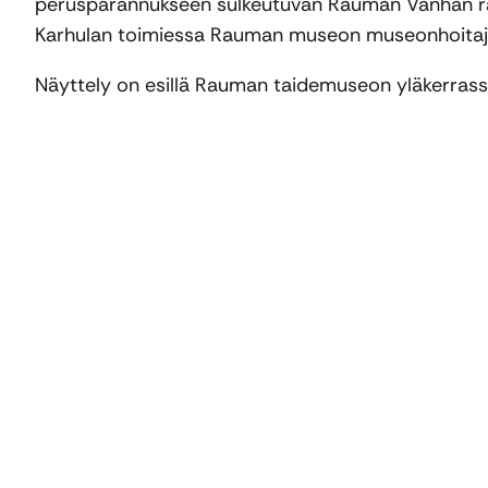
perusparannukseen sulkeutuvan Rauman Vanhan ra
Karhulan toimiessa Rauman museon museonhoitaja
Näyttely on esillä Rauman taidemuseon yläkerrass