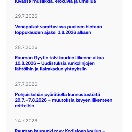
luvassa musiikkia, elokuvia ja urheilua
29.7.2026
Venepaikat varattavissa puoleen hintaan
loppukauden ajaksi 1.8.2026 alkaen
28.7.2026
Rauman Gyytin talvikauden liikenne alkaa
10.8.2026 – Uudistuksia runkolinjojen
lähtöihin ja Kairakadun yhteyksiin
27.7.2026
Pohjoiskehän pyörätiellä kunnostustöitä
29.7.–7.8.2026 – muutoksia kevyen liikenteen
reitteihin
24.7.2026
Rauman kaupunki myy Kodisjoen koulun –