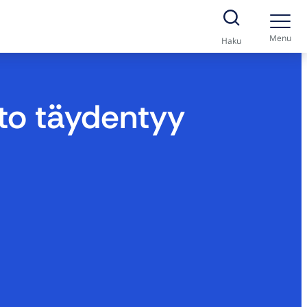
Menu
Haku
to täydentyy