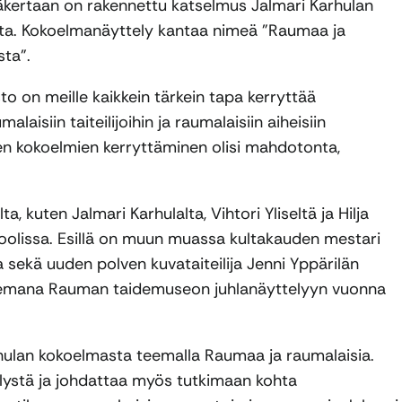
ertaan on rakennettu katselmus Jalmari Karhulan
relta. Kokoelmanäyttely kantaa nimeä ”Raumaa ja
sta”.
 on meille kaikkein tärkein tapa kerryttää
siin taiteilijoihin ja raumalaisiin aiheisiin
nen kokoelmien kerryttäminen olisi mahdotonta,
ta, kuten Jalmari Karhulalta, Vihtori Yliseltä ja Hilja
roolissa. Esillä on muun muassa kultakauden mestari
a sekä uuden polven kuvataiteilija Jenni Yppärilän
tukemana Rauman taidemuseon juhlanäyttelyyn vuonna
arhulan kokoelmasta teemalla Raumaa ja raumalaisia.
elystä ja johdattaa myös tutkimaan kohta