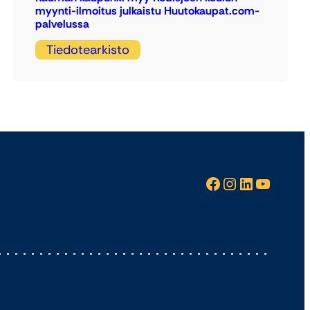
myynti-ilmoitus julkaistu Huutokaupat.com-
palvelussa
Tiedotearkisto
Facebook
Instagram
LinkedIn
YouTube