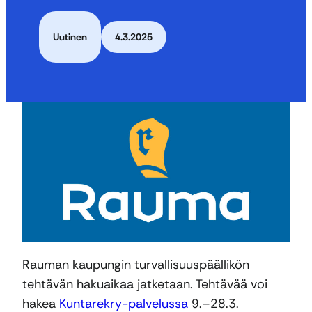
Uutinen
4.3.2025
Rauman kaupungin turvallisuuspäällikön
tehtävän hakuaikaa jatketaan. Tehtävää voi
hakea
Kuntarekry-palvelussa
9.–28.3.