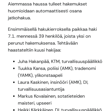
Aiemmassa haussa tulleet hakemukset
huomioidaan automaattisesti osana
jatkohakua.
Ensimmäisellä hakukierroksella paikkaa haki
7.1. mennessä 39 henkilöä, joista yksi on
perunut hakemuksensa. Tehtävään
haastateltiin kuusi hakijaa:
Juha Hakanpää, KTM, turvallisuuspäällikkö
Tuukka Kansa, poliisi (AMK), tradenomi
(YAMK), ylikonstaapeli
Laura Kaskinen, insinööri (AMK), DI,
turvallisuusasiantuntija
Markus Kovalainen, sotatieteiden
maisteri, upseeri
Heikki Kärkkäinen, DI, turvallisuuspäällikkö