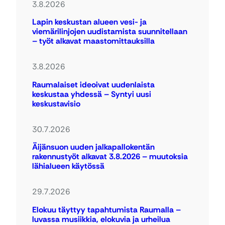
3.8.2026
Lapin keskustan alueen vesi- ja
viemärilinjojen uudistamista suunnitellaan
– työt alkavat maastomittauksilla
3.8.2026
Raumalaiset ideoivat uudenlaista
keskustaa yhdessä – Syntyi uusi
keskustavisio
30.7.2026
Äijänsuon uuden jalkapallokentän
rakennustyöt alkavat 3.8.2026 – muutoksia
lähialueen käytössä
29.7.2026
Elokuu täyttyy tapahtumista Raumalla –
luvassa musiikkia, elokuvia ja urheilua