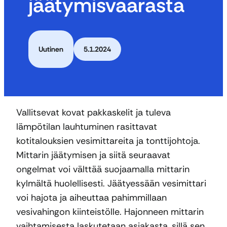
jäätymisvaarasta
Uutinen
5.1.2024
Vallitsevat kovat pakkaskelit ja tuleva
lämpötilan lauhtuminen rasittavat
kotitalouksien vesimittareita ja tonttijohtoja.
Mittarin jäätymisen ja siitä seuraavat
ongelmat voi välttää suojaamalla mittarin
kylmältä huolellisesti. Jäätyessään vesimittari
voi hajota ja aiheuttaa pahimmillaan
vesivahingon kiinteistölle. Hajonneen mittarin
vaihtamisesta laskutetaan asiakasta, sillä sen