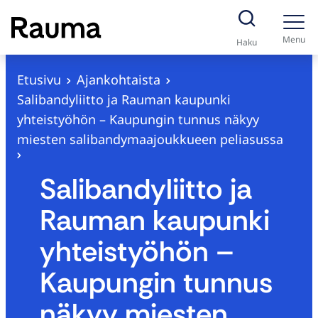
S
i
Menu
Haku
i
r
Etusivu
Ajankohtaista
r
Salibandyliitto ja Rauman kaupunki
y
yhteistyöhön – Kaupungin tunnus näkyy
s
miesten salibandymaajoukkueen peliasussa
i
s
Salibandyliitto ja
ä
Rauman kaupunki
l
t
yhteistyöhön –
ö
Kaupungin tunnus
ö
n
näkyy miesten