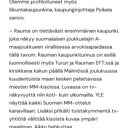
Olemme profiloituneet myös
liikuntakaupunkina, kaupunginjohtaja Poikela
sanoo.
– Rauma on tiettävästi ensimmäinen kaupunki,
joka näkyy suomalaisen joukkuelajin A-
maajoukkueen virallisessa arvokisapaidassa
tällä tavoin. Rauman kaupunkitunnus on esillä
luonnollisesti myös Turun ja Rauman EFT:ssä ja
kirsikkana kakun päällä Malmössä joulukuussa
kuudentoista maan kesken pelattavissa
miesten MM-kisoissa. Luvassa on tv-
näkyvyyttä niin koti- kuin ulkomailla. YLE
näyttää kaikki Suomen MM-ottelut
kanavillaan. Lisäksi pitkälti toistakymmentä tv-
yhtiötä välittää kisoista kuvaa ympäri
maailman, Aikko hehkuttaa.