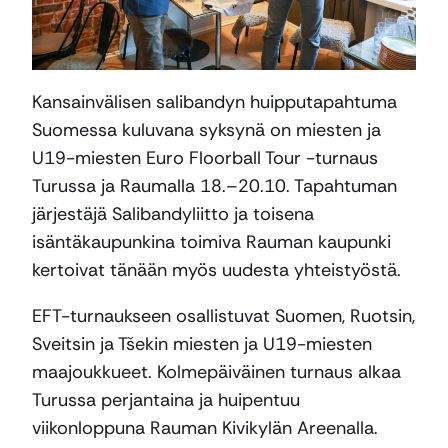
Kansainvälisen salibandyn huipputapahtuma
Suomessa kuluvana syksynä on miesten ja
U19-miesten Euro Floorball Tour -turnaus
Turussa ja Raumalla 18.–20.10. Tapahtuman
järjestäjä Salibandyliitto ja toisena
isäntäkaupunkina toimiva Rauman kaupunki
kertoivat tänään myös uudesta yhteistyöstä.
EFT-turnaukseen osallistuvat Suomen, Ruotsin,
Sveitsin ja Tšekin miesten ja U19-miesten
maajoukkueet. Kolmepäiväinen turnaus alkaa
Turussa perjantaina ja huipentuu
viikonloppuna Rauman Kivikylän Areenalla.