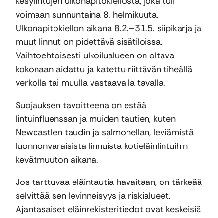
kesylintujen ulkonapitokiellosta, joka tuli
voimaan sunnuntaina 8. helmikuuta.
Ulkonapitokiellon aikana 8.2.–31.5. siipikarja ja
muut linnut on pidettävä sisätiloissa.
Vaihtoehtoisesti ulkoilualueen on oltava
kokonaan aidattu ja katettu riittävän tiheällä
verkolla tai muulla vastaavalla tavalla.
Suojauksen tavoitteena on estää
lintuinfluenssan ja muiden tautien, kuten
Newcastlen taudin ja salmonellan, leviämistä
luonnonvaraisista linnuista kotieläinlintuihin
kevätmuuton aikana.
Jos tarttuvaa eläintautia havaitaan, on tärkeää
selvittää sen levinneisyys ja riskialueet.
Ajantasaiset eläinrekisteritiedot ovat keskeisiä