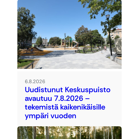
6.8.2026
Uudistunut Keskuspuisto
avautuu 7.8.2026 –
tekemistä kaikenikäisille
ympäri vuoden