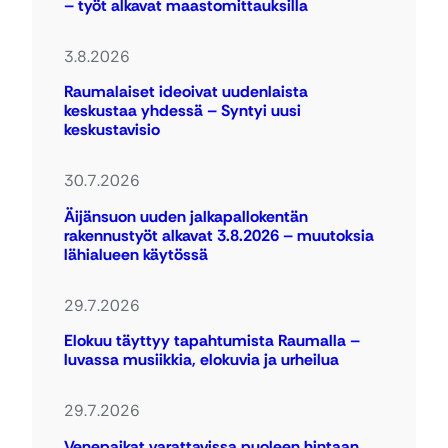
– työt alkavat maastomittauksilla
3.8.2026
Raumalaiset ideoivat uudenlaista
keskustaa yhdessä – Syntyi uusi
keskustavisio
30.7.2026
Äijänsuon uuden jalkapallokentän
rakennustyöt alkavat 3.8.2026 – muutoksia
lähialueen käytössä
29.7.2026
Elokuu täyttyy tapahtumista Raumalla –
luvassa musiikkia, elokuvia ja urheilua
29.7.2026
Venepaikat varattavissa puoleen hintaan