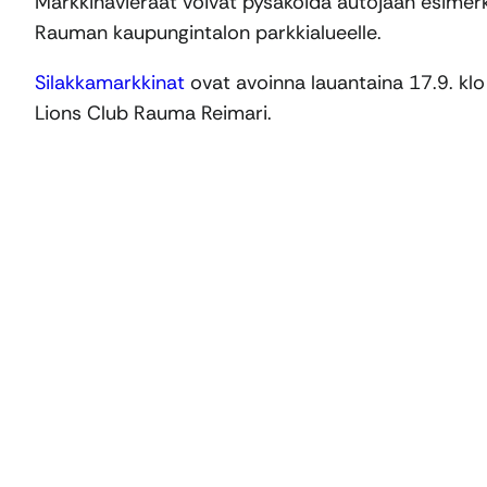
Markkinavieraat voivat pysäköidä autojaan esimerkik
Rauman kaupungintalon parkkialueelle.
Silakkamarkkinat
ovat avoinna lauantaina 17.9. klo
Lions Club Rauma Reimari.