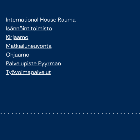
International House Rauma
Isännöintitoimisto
Kirjaamo
Matkailuneuvonta
Ohjaamo
Palvelupiste Pyyrman
Työvoimapalvelut