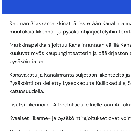
Rauman Silakkamarkkinat järjestetään Kanalinranna
muutoksia liikenne- ja pysäköintijärjestelyihin torst
Markkinapaikka sijoittuu Kanalinrantaan välillä K
kuuluvat myös kaupunginteatterin ja pääkirjaston e
pysäköintialue.
Kanavakatu ja Kanalinranta suljetaan liikenteeltä ja 
Pysäköinti on kielletty Lyseokadulta Kalliokadulle, S
katuosuudella.
Lisäksi liikennöinti Alfredinkadulle kielletään Aittak
Kyseiset liikenne- ja pysäköintirajoitukset ovat vo