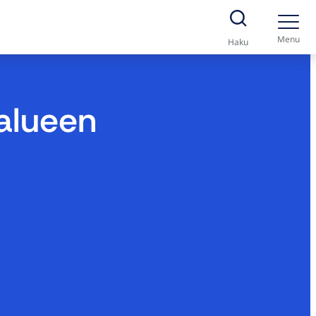
Menu
Haku
alueen