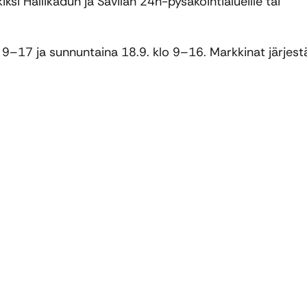
si Hallikadun ja Savilan 24h-pysäköintialueille tai
 9–17 ja sunnuntaina 18.9. klo 9–16. Markkinat järjest