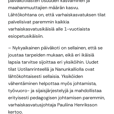
päiväkotilasten osuuden kasvaminen ja
maahanmuuttajien määrän kasvu.
Lähtökohtana on, että varhaiskasvatuksen tilat
palvelisivat paremmin kaikkia
varhaiskasvatusikäisiä alle 1-vuotiaista
esiopetusikäisiin.
– Nykyaikainen päiväkoti on sellainen, että se
joustaa tarpeiden mukaan, eikä eri ikäisiä
lapsia tarvitse sijoittaa eri yksiköihin. Uudet
tilat Uotilanrinteellä ja Nanunkalliolla ovat
lähtökohtaisesti sellaisia. Yksiköiden
vähentäminen helpottaa myös johtamista,
työvuoro- ja sijaisjärjestelyjä ja mahdollistaa
erityisesti pedagogisen johtamisen paremmin,
varhaiskasvatusjohtaja Pauliina Henriksson
kertoo.