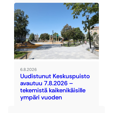
6.8.2026
Uudistunut Keskuspuisto
avautuu 7.8.2026 –
tekemistä kaikenikäisille
ympäri vuoden