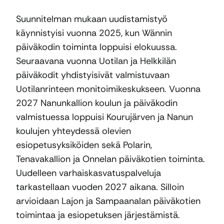
Suunnitelman mukaan uudistamistyö
käynnistyisi vuonna 2025, kun Wännin
päiväkodin toiminta loppuisi elokuussa.
Seuraavana vuonna Uotilan ja Helkkilän
päiväkodit yhdistyisivät valmistuvaan
Uotilanrinteen monitoimikeskukseen. Vuonna
2027 Nanunkallion koulun ja päiväkodin
valmistuessa loppuisi Kourujärven ja Nanun
koulujen yhteydessä olevien
esiopetusyksiköiden sekä Polarin,
Tenavakallion ja Onnelan päiväkotien toiminta.
Uudelleen varhaiskasvatuspalveluja
tarkastellaan vuoden 2027 aikana. Silloin
arvioidaan Lajon ja Sampaanalan päiväkotien
toimintaa ja esiopetuksen järjestämistä.