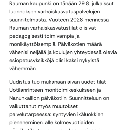
Rauman kaupunki on tänään 29.8. julkaissut
luonnoksen varhaiskasvatuspalvelujen
suunnitelmasta. Vuoteen 2028 mennessä
Rauman varhaiskasvatustilat olisivat
pedagogisesti toimivampia ja
monikäyttöisempiä. Päiväkotien määrä
vähenisi neljällä ja koulujen yhteydessä olevia
esiopetusyksikköjä olisi kaksi nykyistä
vähemmän.
Uudistus tuo mukanaan aivan uudet tilat
Uotilanrinteen monitoimikeskukseen ja
Nanunkallion päiväkotiin. Suunnitteluun on
vaikuttanut myös muutokset
palvelutarpeessa: syntyvien ikäluokkien
pieneneminen, alle kolmevuotiaiden