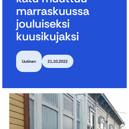
marraskuussa
jouluiseksi
kuusikujaksi
Uutinen
21.10.2022