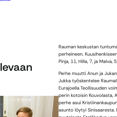
Rauman keskustan tuntumas
perheineen. Kuusihenkiseen
Pinja, 11, Hilla, 7, ja Malva, 
elevaan
Perhe muutti Anun ja Juka
Jukka työskentelee Raumal
Eurajoella Teollisuuden voi
perin kotoisin Kouvolasta
perhe asui Kristiinankaupu
asunto löytyi Sinisaaresta. 