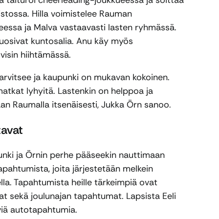
stossa. Hilla voimistelee Rauman
ueessa ja Malva vastaavasti lasten ryhmässä.
osivat kuntosalia. Anu käy myös
lvisin hiihtämässä.
tarvitsee ja kaupunki on mukavan kokoinen.
imatkat lyhyitä. Lastenkin on helppoa ja
aan Raumalla itsenäisesti, Jukka Örn sanoo.
avat
ki ja Örnin perhe pääseekin nauttimaan
apahtumista, joita järjestetään melkein
la. Tapahtumista heille tärkeimpiä ovat
inat sekä joulunajan tapahtumat. Lapsista Eeli
äviä autotapahtumia.