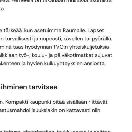
elta. Perheellä on takanaan mukavaa asumista
a.
ille tärkeää, kun asetuimme Raumalle. Lapset
urvallisesti ja nopeasti, kävellen tai pyörällä.
, minä taas hyödynnän TVO:n yhteiskuljetuksia
kkiaan työ-, koulu- ja päiväkotimatkat sujuvat
rakenteen ja hyvien kulkuyhteyksien ansiosta,
 ihminen tarvitsee
n. Kompakti kaupunki pitää sisällään riittävät
rastusmahdollisuuksiakin on kattavasti niin
ja taituroi cheerleading-joukkueessa ja soittaa