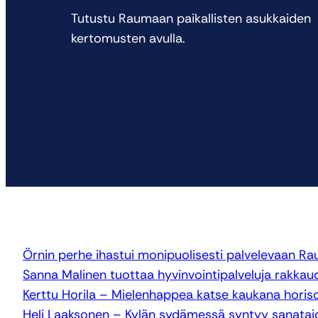
Tutustu Raumaan paikallisten asukkaiden
kertomusten avulla.
Örnin perhe ihastui monipuolisesti palvelevaan R
Sanna Malinen tuottaa hyvinvointipalveluja rakkaud
Kerttu Horila – Mielenhappea katse kaukana horis
Heli Laaksonen – Kylän sydämessä syntyy sanatai