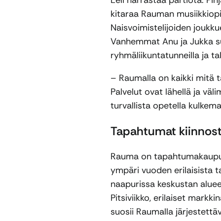
kitaraa Rauman musiikkiopi
Naisvoimistelijoiden joukk
Vanhemmat Anu ja Jukka su
ryhmäliikuntatunneilla ja ta
– Raumalla on kaikki mitä 
Palvelut ovat lähellä ja väl
turvallista opetella kulkem
Tapahtumat kiinnost
Rauma on tapahtumakaupun
ympäri vuoden erilaisista t
naapurissa keskustan alueel
Pitsiviikko, erilaiset markk
suosii Raumalla järjestett