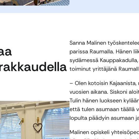
Sanna Malinen työskentelee 
aa
parissa Raumalla. Hänen li
sydämessä Kauppakadulla, 
 rakkaudella
toiminut yrittäjänä Raumalla
– Olen kotoisin Kajaanista,
vuosien aikana. Siskoni alo
Tulin hänen luokseen kylään
että tulen asumaan täällä v
lopulta päädyin asumaan ja
Malinen opiskeli yhteisöped