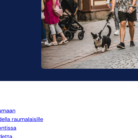
aumaan
ella raumalaisille
ontissa
detta