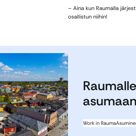
– Aina kun Raumalla järjeste
osallistun niihin!
Raumalle 
asumaan
Work in Rauma
Asumine