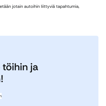
tään jotain autoihin liittyviä tapahtumia,
töihin ja
!
n