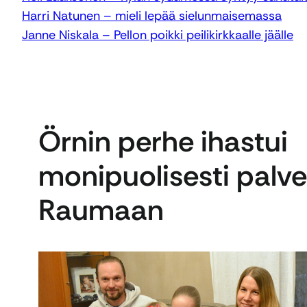
Harri Natunen – mieli lepää sielunmaisemassa
Janne Niskala – Pellon poikki peilikirkkaalle jäälle
Örnin perhe ihastui
monipuolisesti palv
Raumaan