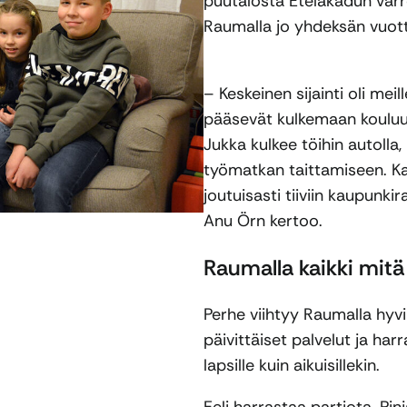
puutalosta Eteläkadun varr
Raumalla jo yhdeksän vuott
– Keskeinen sijainti oli me
pääsevät kulkemaan kouluun t
Jukka kulkee töihin autolla
työmatkan taittamiseen. Kai
joutuisasti tiiviin kaupunki
Anu Örn kertoo.
Raumalla kaikki mitä
Perhe viihtyy Raumalla hyvi
päivittäiset palvelut ja har
lapsille kuin aikuisillekin.
Eeli harrastaa partiota. Pin