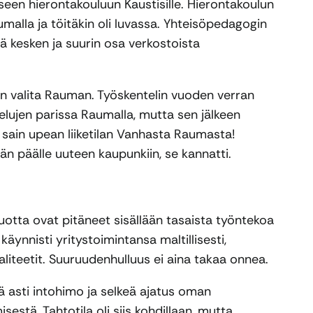
seen hierontakouluun Kaustisille. Hierontakoulun
umalla ja töitäkin oli luvassa. Yhteisöpedagogin
lä kesken ja suurin osa verkostoista
in valita Rauman. Työskentelin vuoden verran
velujen parissa Raumalla, mutta sen jälkeen
 sain upean liiketilan Vanhasta Raumasta!
jän päälle uuteen kaupunkiin, se kannatti.
vuotta ovat pitäneet sisällään tasaista työntekoa
käynnisti yritystoimintansa maltillisesti,
liteetit. Suuruudenhulluus ei aina takaa onnea.
tä asti intohimo ja selkeä ajatus oman
estä. Tahtotila oli siis kohdillaan, mutta