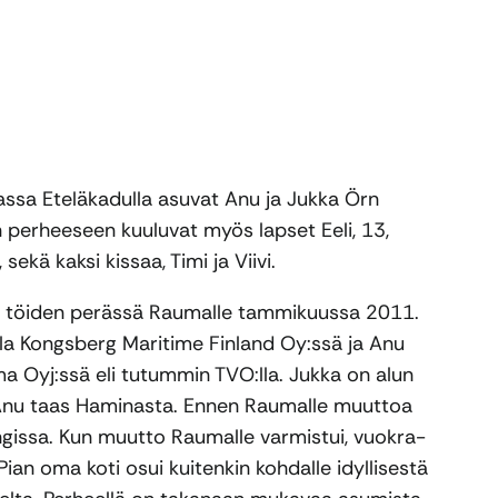
sa Eteläkadulla asuvat Anu ja Jukka Örn
 perheeseen kuuluvat myös lapset Eeli, 13,
5, sekä kaksi kissaa, Timi ja Viivi.
n töiden perässä Raumalle tammikuussa 2011.
la Kongsberg Maritime Finland Oy:ssä ja Anu
ma Oyj:ssä eli tutummin TVO:lla. Jukka on alun
, Anu taas Haminasta. Ennen Raumalle muuttoa
ngissa. Kun muutto Raumalle varmistui, vuokra-
Pian oma koti osui kuitenkin kohdalle idyllisestä