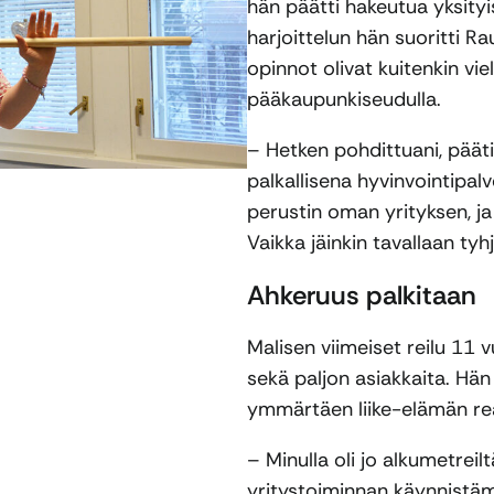
hän päätti hakeutua yksityi
harjoittelun hän suoritti Ra
opinnot olivat kuitenkin vie
pääkaupunkiseudulla.
– Hetken pohdittuani, päät
palkallisena hyvinvointipal
perustin oman yrityksen, ja
Vaikka jäinkin tavallaan tyh
Ahkeruus palkitaan
Malisen viimeiset reilu 11 
sekä paljon asiakkaita. Hän 
ymmärtäen liike-elämän rea
– Minulla oli jo alkumetreil
yritystoiminnan käynnistämis